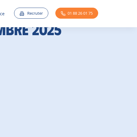
Recruter
01 88 26 01 75
nce
mbre 2025