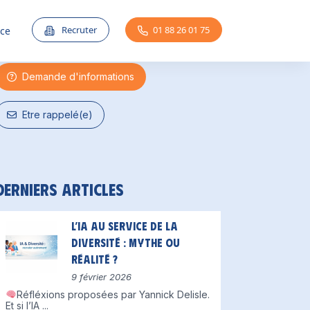
Une question ?
Recruter
01 88 26 01 75
nce
Demande d'informations
Etre rappelé(e)
Derniers articles
L’IA au service de la
diversité : mythe ou
réalité ?
9 février 2026
Réfléxions proposées par Yannick Delisle.
Et si l’IA
...