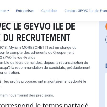
ance
Entreprises
Candidats
Contact GEYVO Île-de-Fra
ec le Geyvo Ile de
e du recrutement
 2018, Myriam MORESCHETTI est en charge du
our le compte des adhérents du Groupement
 GEYVO Île-de-France.
semble de leurs demandes, depuis la retranscription de
 jusqu’à la recommandation de candidats, préalablement
ur entretien.
é : les profils proposés ont majoritairement adopté
le
.
riam nous fournit des précisions.
correspond le temps partagé