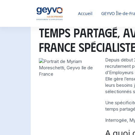
Accueil
GEYVO
Île-de-Fr
Temps partagé, av
France spécialist
Depuis début
recrutement p
d’Employeurs
Elle gère l’en
leurs besoins
sélectionnés s
Une spécificit
temps partagé
Interrogée, My
A quoi 