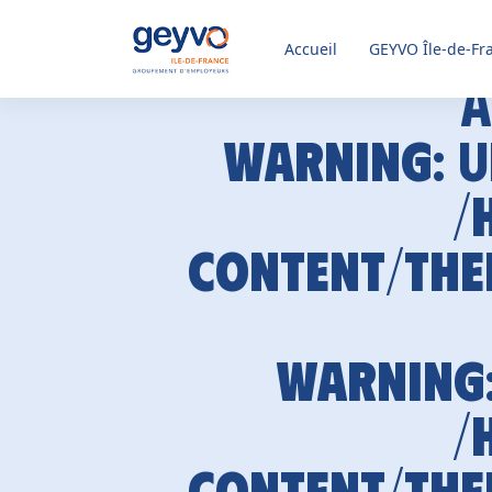
Accueil
GEYVO
Île-de-Fr
A
Warning
: 
/
content/the
Warning
/
content/the