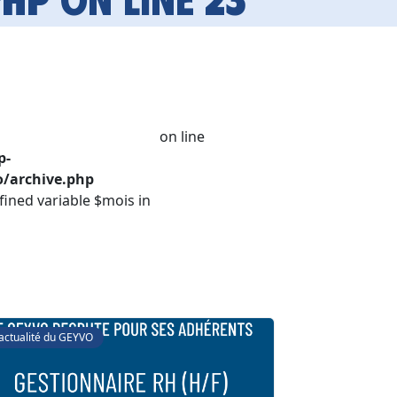
on line
p-
/archive.php
fined variable $mois in
'actualité du GEYVO