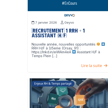
7 janvier 2026
Geyvo
[Recrutement] 1 RRH + 1
Assistant (H/F)
Nouvelle année, nouvelles opportunités
RRH H/F à 3/5eme (Orsay, 91) :
https://lnkd.in/eiWAm4eA
Assistant H/F à
Temps Plein […]
Lire la suite
Enjeux RH & Temps partagé