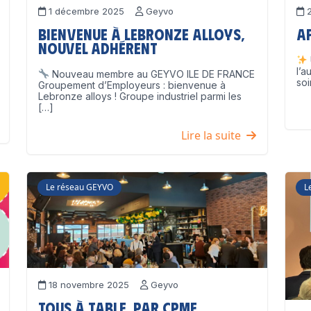
1 décembre 2025
Geyvo
2
Bienvenue à Lebronze Alloys,
A
nouvel adhérent
l’a
Nouveau membre au GEYVO ILE DE FRANCE
soi
Groupement d’Employeurs : bienvenue à
Lebronze alloys ! Groupe industriel parmi les
[…]
Lire la suite
Le réseau GEYVO
L
18 novembre 2025
Geyvo
Tous à table, par CPME