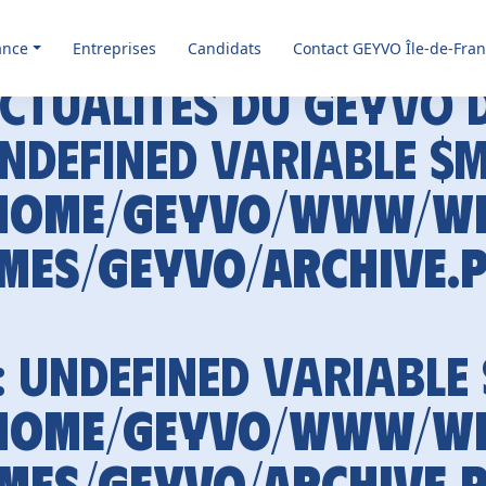
ance
Entreprises
Candidats
Contact GEYVO Île-de-Fra
ctualités du GEYVO 
Undefined variable $
home/geyvo/www/w
mes/geyvo/archive.
: Undefined variable
home/geyvo/www/w
mes/geyvo/archive.