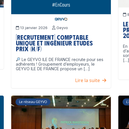
8
Le
13 janvier 2026
Geyvo
p
2
[Recrutement] Comptable
unique et Ingénieur Etudes
En 
Prix (H/F)
d’a
son
Le GEYVO ILE DE FRANCE recrute pour ses
[…
adhérents ! Groupement d’employeurs, le
GEYVO ILE DE FRANCE propose un […]
Lire la suite
Le réseau GEYVO
L