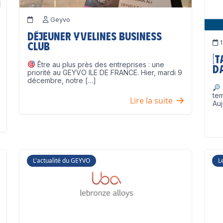
Geyvo
Déjeuner Yvelines Business
1
Club
[
Être au plus près des entreprises : une
D
priorité au GEYVO ILE DE FRANCE. Hier, mardi 9
décembre, notre […]
te
Lire la suite
Auj
L'actualité du GEYVO
L