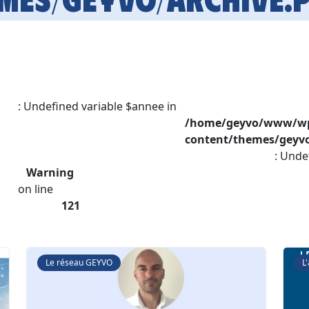
: Undefined variable $annee in
/home/geyvo/www/w
content/themes/geyvo
: Unde
Warning
on line
121
Le réseau GEYVO
L