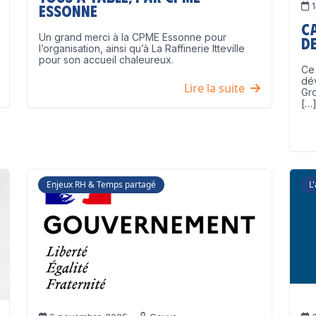
1
Essonne
C
Un grand merci à la CPME Essonne pour
de
l’organisation, ainsi qu’à La Raffinerie Itteville
pour son accueil chaleureux.
Ce 
dé
Lire la suite
Gro
[…
Enjeux RH & Temps partagé
L