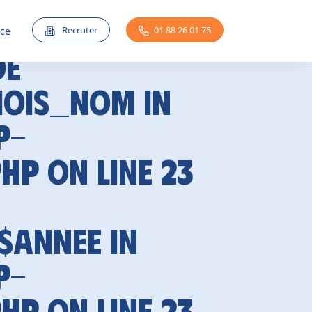
Recruter
01 88 26 01 75
nce
de
mois_nom in
p-
php
on line
23
 $annee in
p-
php
on line
23