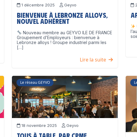
1 décembre 2025
Geyvo
2
Bienvenue à Lebronze Alloys,
A
nouvel adhérent
l’a
Nouveau membre au GEYVO ILE DE FRANCE
soi
Groupement d’Employeurs : bienvenue à
Lebronze alloys ! Groupe industriel parmi les
[…]
Lire la suite
Le réseau GEYVO
L
18 novembre 2025
Geyvo
Tous à table, par CPME