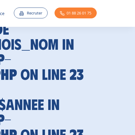
Recruter
01 88 26 01 75
nce
de
mois_nom in
p-
php
on line
23
 $annee in
p-
php
on line
23