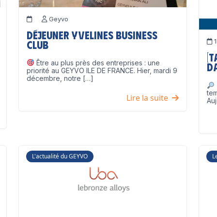
Geyvo
Déjeuner Yvelines Business
1
Club
[
Être au plus près des entreprises : une
D
priorité au GEYVO ILE DE FRANCE. Hier, mardi 9
décembre, notre […]
te
Lire la suite
Auj
L'actualité du GEYVO
L