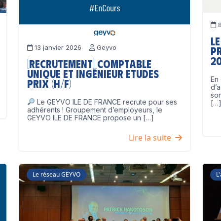
8
Le
13 janvier 2026
Geyvo
p
2
[Recrutement] Comptable
unique et Ingénieur Etudes
En 
Prix (H/F)
d’a
son
Le GEYVO ILE DE FRANCE recrute pour ses
[…
adhérents ! Groupement d’employeurs, le
GEYVO ILE DE FRANCE propose un […]
Lire la suite
Le réseau GEYVO
L