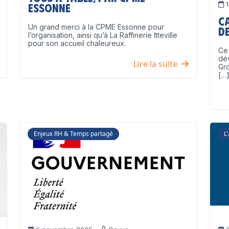
1
Essonne
C
Un grand merci à la CPME Essonne pour
de
l’organisation, ainsi qu’à La Raffinerie Itteville
pour son accueil chaleureux.
Ce 
dé
Lire la suite
Gro
[…
Enjeux RH & Temps partagé
L