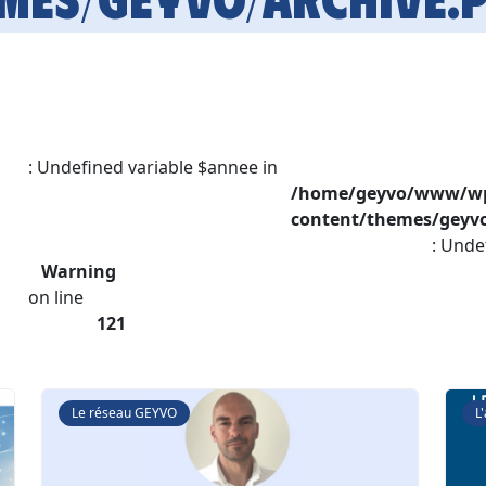
: Undefined variable $annee in
/home/geyvo/www/w
content/themes/geyvo
: Unde
Warning
on line
121
Le réseau GEYVO
L