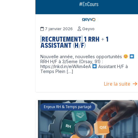
7 janvier 2026
Geyvo
[Recrutement] 1 RRH + 1
Assistant (H/F)
Nouvelle année, nouvelles opportunités
RRH H/F à 3/5eme (Orsay, 91) :
https://lnkd.in/eiWAm4eA
Assistant H/F à
Temps Plein […]
Lire la suite
Enjeux RH & Temps partagé