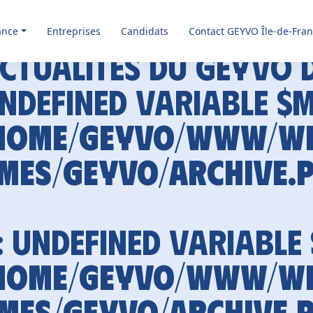
ance
Entreprises
Candidats
Contact GEYVO Île-de-Fra
ctualités du GEYVO 
Undefined variable $
home/geyvo/www/w
mes/geyvo/archive.
: Undefined variable
home/geyvo/www/w
mes/geyvo/archive.