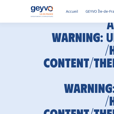
Accueil
GEYVO
Île-de-Fr
A
Warning
: 
/
content/the
Warning
/
content/the