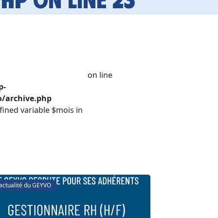
on line
p-
/archive.php
fined variable $mois in
'actualité du GEYVO