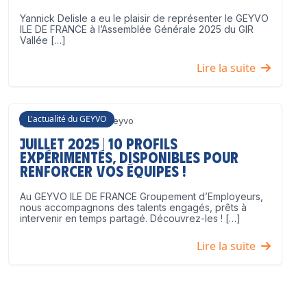
Yannick Delisle a eu le plaisir de représenter le GEYVO
ILE DE FRANCE à l’Assemblée Générale 2025 du GIR
Vallée […]
Lire la suite
L'actualité du GEYVO
3 juillet 2025
Geyvo
Juillet 2025 | 10 profils
expérimentés, disponibles pour
renforcer vos équipes !
Au GEYVO ILE DE FRANCE Groupement d’Employeurs,
nous accompagnons des talents engagés, prêts à
intervenir en temps partagé. Découvrez-les ! […]
Lire la suite