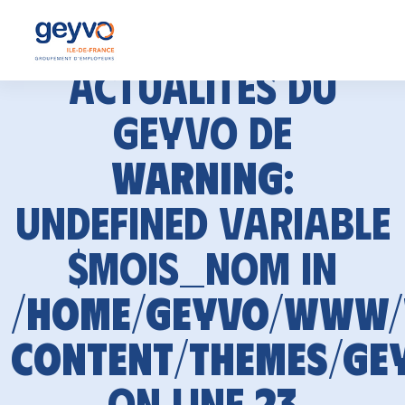
Actualités du
GEYVO de
Warning
:
Undefined variable
$mois_nom in
/home/geyvo/www
content/themes/ge
on line
23