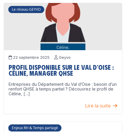
Le réseau GEYVO
22 septembre 2025
Geyvo
Profil disponible sur le Val d’Oise :
Céline, Manager QHSE
Entreprises du Département du Val d’Oise : besoin d’un
renfort QHSE à temps partiel ? Découvrez le profil de
Céline, […]
Lire la suite
Enjeux RH & Temps partagé
17 juillet 2025
Geyvo