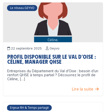
Le réseau GEYVO
22 septembre 2025
Geyvo
Profil disponible sur le Val d’Oise :
Céline, Manager QHSE
Entreprises du Département du Val d’Oise : besoin d’un
renfort QHSE à temps partiel ? Découvrez le profil de
Céline, […]
Lire la suite
Enjeux RH & Temps partagé
17 juillet 2025
Geyvo