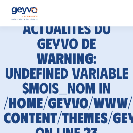
Actualités du
GEYVO de
Warning
:
Undefined variable
$mois_nom in
/home/geyvo/www
content/themes/ge
on line
23