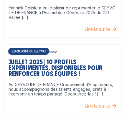
Yannick Delisle a eu le plaisir de représenter le GEYVO
ILE DE FRANCE à l’Assemblée Générale 2025 du GIR
Vallée […]
Lire la suite
L'actualité du GEYVO
3 juillet 2025
Geyvo
Juillet 2025 | 10 profils
expérimentés, disponibles pour
renforcer vos équipes !
Au GEYVO ILE DE FRANCE Groupement d’Employeurs,
nous accompagnons des talents engagés, prêts à
intervenir en temps partagé. Découvrez-les ! […]
Lire la suite