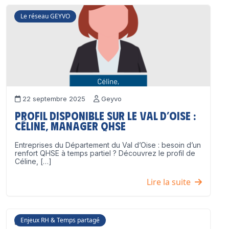
Le réseau GEYVO
22 septembre 2025
Geyvo
Profil disponible sur le Val d’Oise :
Céline, Manager QHSE
Entreprises du Département du Val d’Oise : besoin d’un
renfort QHSE à temps partiel ? Découvrez le profil de
Céline, […]
Lire la suite
Enjeux RH & Temps partagé
17 juillet 2025
Geyvo