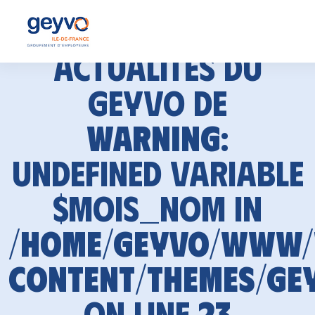
Actualités du
GEYVO de
Warning
:
Undefined variable
$mois_nom in
/home/geyvo/www
content/themes/ge
on line
23