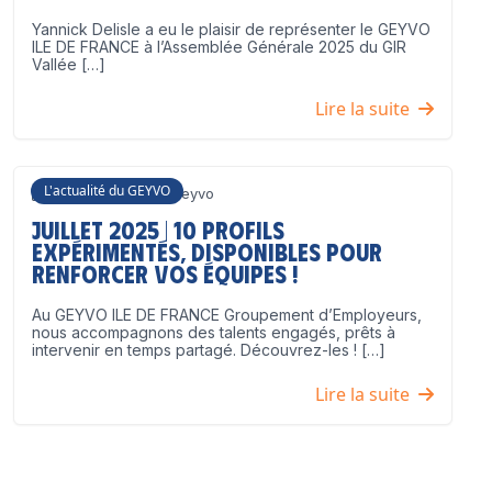
Yannick Delisle a eu le plaisir de représenter le GEYVO
ILE DE FRANCE à l’Assemblée Générale 2025 du GIR
Vallée […]
Lire la suite
L'actualité du GEYVO
3 juillet 2025
Geyvo
Juillet 2025 | 10 profils
expérimentés, disponibles pour
renforcer vos équipes !
Au GEYVO ILE DE FRANCE Groupement d’Employeurs,
nous accompagnons des talents engagés, prêts à
intervenir en temps partagé. Découvrez-les ! […]
Lire la suite