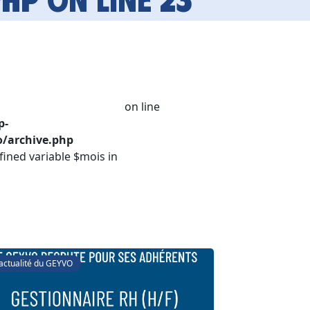
on line
p-
/archive.php
fined variable $mois in
'actualité du GEYVO