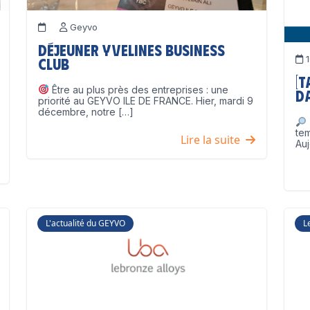
Geyvo
Déjeuner Yvelines Business
1
Club
[
Être au plus près des entreprises : une
D
priorité au GEYVO ILE DE FRANCE. Hier, mardi 9
décembre, notre […]
te
Lire la suite
Auj
L'actualité du GEYVO
L