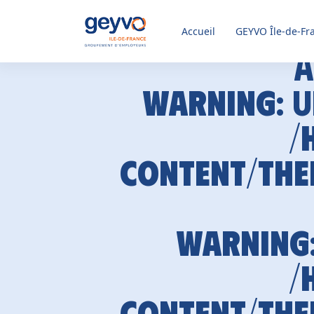
Accueil
GEYVO
Île-de-Fr
A
Warning
: 
/
content/the
Warning
/
content/the