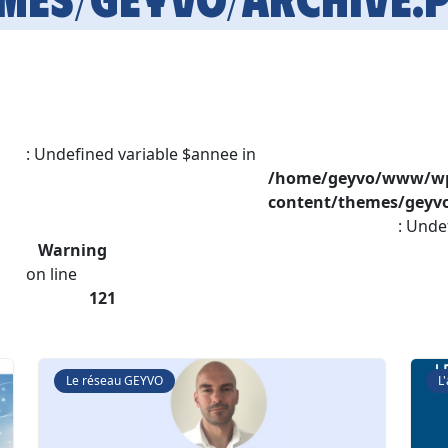
: Undefined variable $annee in
/home/geyvo/www/w
content/themes/geyvo
: Unde
Warning
on line
121
Le réseau GEYVO
L