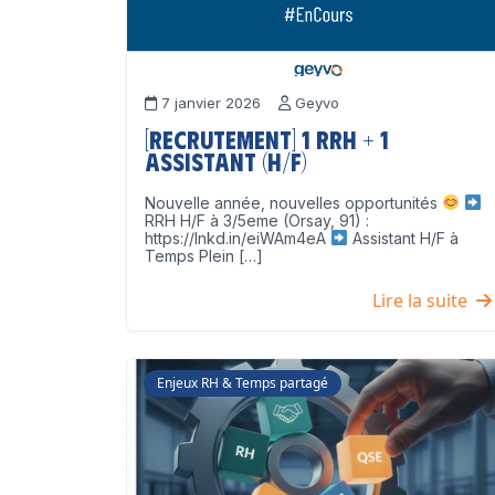
7 janvier 2026
Geyvo
[Recrutement] 1 RRH + 1
Assistant (H/F)
Nouvelle année, nouvelles opportunités
RRH H/F à 3/5eme (Orsay, 91) :
https://lnkd.in/eiWAm4eA
Assistant H/F à
Temps Plein […]
Lire la suite
Enjeux RH & Temps partagé