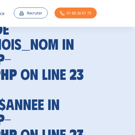
Recruter
01 88 26 01 75
nce
de
mois_nom in
p-
php
on line
23
 $annee in
p-
php
on line
23