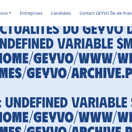
ance
Entreprises
Candidats
Contact GEYVO Île-de-Fra
ctualités du GEYVO 
Undefined variable $
home/geyvo/www/w
mes/geyvo/archive.
: Undefined variable
home/geyvo/www/w
mes/geyvo/archive.