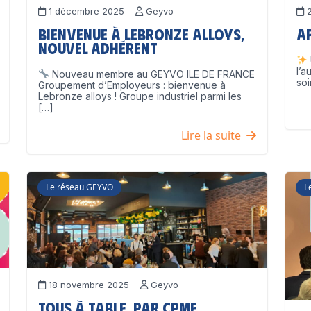
1 décembre 2025
Geyvo
2
Bienvenue à Lebronze Alloys,
A
nouvel adhérent
l’a
Nouveau membre au GEYVO ILE DE FRANCE
soi
Groupement d’Employeurs : bienvenue à
Lebronze alloys ! Groupe industriel parmi les
[…]
Lire la suite
Le réseau GEYVO
L
18 novembre 2025
Geyvo
Tous à table, par CPME