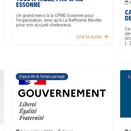
1
Essonne
C
Un grand merci à la CPME Essonne pour
de
l’organisation, ainsi qu’à La Raffinerie Itteville
pour son accueil chaleureux.
Ce 
dé
Lire la suite
Gro
[…
Enjeux RH & Temps partagé
L