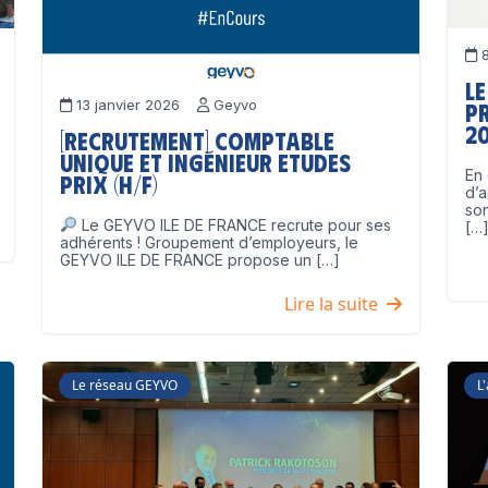
8
Le
13 janvier 2026
Geyvo
p
2
[Recrutement] Comptable
unique et Ingénieur Etudes
En 
Prix (H/F)
d’a
son
Le GEYVO ILE DE FRANCE recrute pour ses
[…
adhérents ! Groupement d’employeurs, le
GEYVO ILE DE FRANCE propose un […]
Lire la suite
Le réseau GEYVO
L