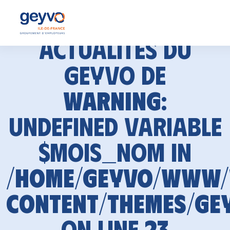
Actualités du
GEYVO de
Warning
:
Undefined variable
$mois_nom in
/home/geyvo/www
content/themes/ge
on line
23