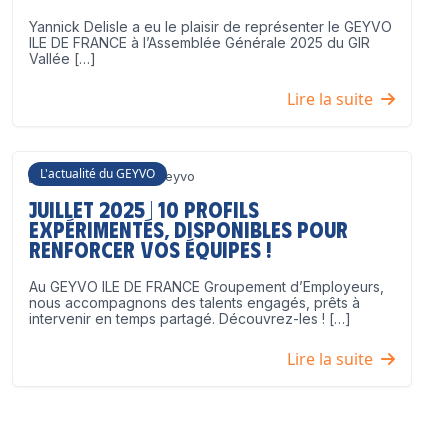
Yannick Delisle a eu le plaisir de représenter le GEYVO
ILE DE FRANCE à l’Assemblée Générale 2025 du GIR
Vallée […]
Lire la suite
L'actualité du GEYVO
3 juillet 2025
Geyvo
Juillet 2025 | 10 profils
expérimentés, disponibles pour
renforcer vos équipes !
Au GEYVO ILE DE FRANCE Groupement d’Employeurs,
nous accompagnons des talents engagés, prêts à
intervenir en temps partagé. Découvrez-les ! […]
Lire la suite