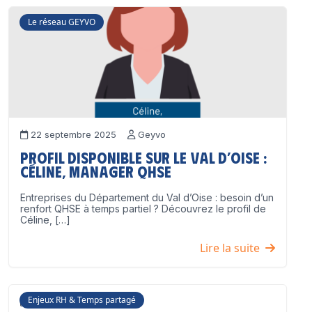
Le réseau GEYVO
22 septembre 2025
Geyvo
Profil disponible sur le Val d’Oise :
Céline, Manager QHSE
Entreprises du Département du Val d’Oise : besoin d’un
renfort QHSE à temps partiel ? Découvrez le profil de
Céline, […]
Lire la suite
Enjeux RH & Temps partagé
17 juillet 2025
Geyvo