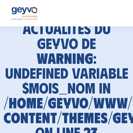
Actualités du
GEYVO de
Warning
:
Undefined variable
$mois_nom in
/home/geyvo/www
content/themes/ge
on line
23