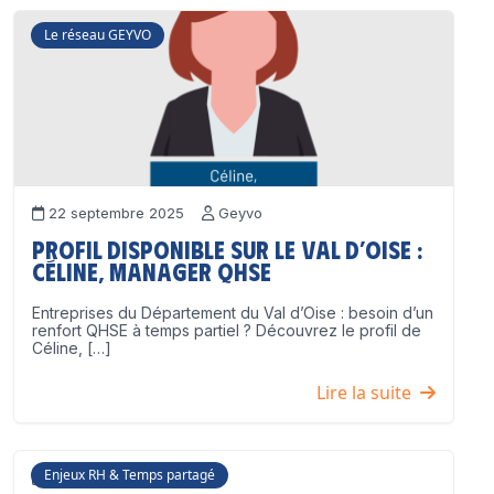
Le réseau GEYVO
22 septembre 2025
Geyvo
Profil disponible sur le Val d’Oise :
Céline, Manager QHSE
Entreprises du Département du Val d’Oise : besoin d’un
renfort QHSE à temps partiel ? Découvrez le profil de
Céline, […]
Lire la suite
Enjeux RH & Temps partagé
17 juillet 2025
Geyvo