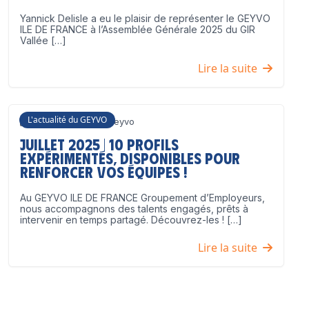
Yannick Delisle a eu le plaisir de représenter le GEYVO
ILE DE FRANCE à l’Assemblée Générale 2025 du GIR
Vallée […]
Lire la suite
L'actualité du GEYVO
3 juillet 2025
Geyvo
Juillet 2025 | 10 profils
expérimentés, disponibles pour
renforcer vos équipes !
Au GEYVO ILE DE FRANCE Groupement d’Employeurs,
nous accompagnons des talents engagés, prêts à
intervenir en temps partagé. Découvrez-les ! […]
Lire la suite