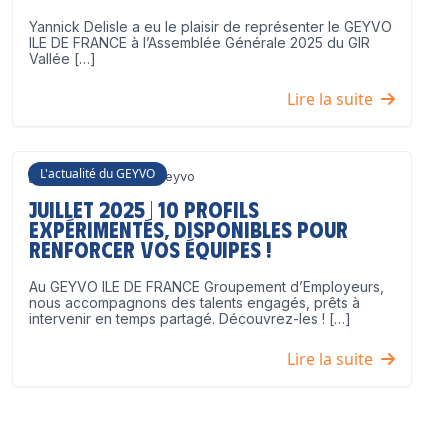
Yannick Delisle a eu le plaisir de représenter le GEYVO
ILE DE FRANCE à l’Assemblée Générale 2025 du GIR
Vallée […]
Lire la suite
L'actualité du GEYVO
3 juillet 2025
Geyvo
Juillet 2025 | 10 profils
expérimentés, disponibles pour
renforcer vos équipes !
Au GEYVO ILE DE FRANCE Groupement d’Employeurs,
nous accompagnons des talents engagés, prêts à
intervenir en temps partagé. Découvrez-les ! […]
Lire la suite