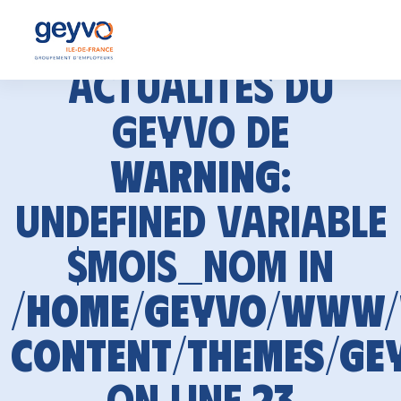
Actualités du
GEYVO de
Warning
:
Undefined variable
$mois_nom in
/home/geyvo/www
content/themes/ge
on line
23