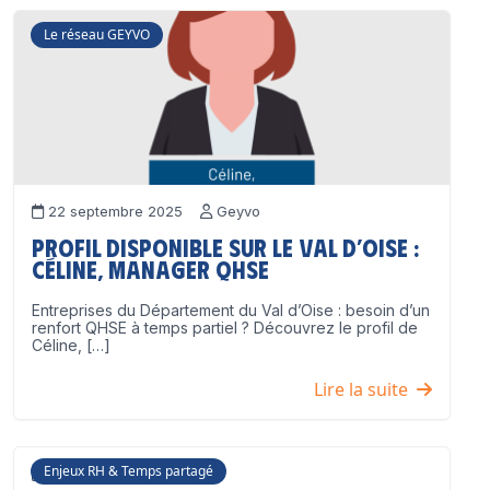
Le réseau GEYVO
22 septembre 2025
Geyvo
Profil disponible sur le Val d’Oise :
Céline, Manager QHSE
Entreprises du Département du Val d’Oise : besoin d’un
renfort QHSE à temps partiel ? Découvrez le profil de
Céline, […]
Lire la suite
Enjeux RH & Temps partagé
17 juillet 2025
Geyvo