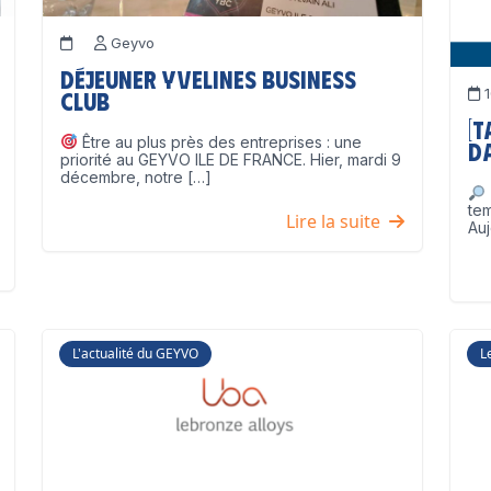
Geyvo
Déjeuner Yvelines Business
1
Club
[
Être au plus près des entreprises : une
D
priorité au GEYVO ILE DE FRANCE. Hier, mardi 9
décembre, notre […]
te
Lire la suite
Auj
L'actualité du GEYVO
L