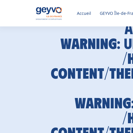
Accueil
GEYVO
Île-de-Fr
A
Warning
: 
/
content/the
Warning
/
content/the