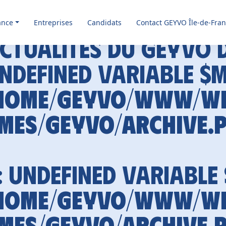
ance
Entreprises
Candidats
Contact GEYVO Île-de-Fra
ctualités du GEYVO 
Undefined variable $
home/geyvo/www/w
mes/geyvo/archive.
: Undefined variable
home/geyvo/www/w
mes/geyvo/archive.