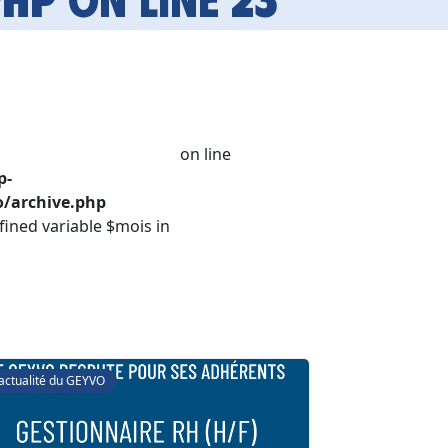
on line
p-
/archive.php
fined variable $mois in
'actualité du GEYVO