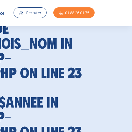
Recruter
01 88 26 01 75
nce
de
mois_nom in
p-
php
on line
23
 $annee in
p-
php
on line
23