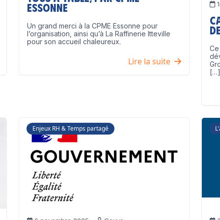
1
Essonne
C
Un grand merci à la CPME Essonne pour
de
l’organisation, ainsi qu’à La Raffinerie Itteville
pour son accueil chaleureux.
Ce 
dé
Lire la suite
Gro
[…
Enjeux RH & Temps partagé
L