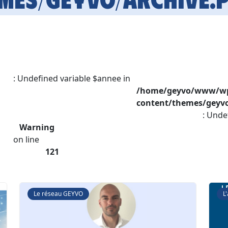
: Undefined variable $annee in
/home/geyvo/www/w
content/themes/geyvo
: Unde
Warning
on line
121
Le réseau GEYVO
L