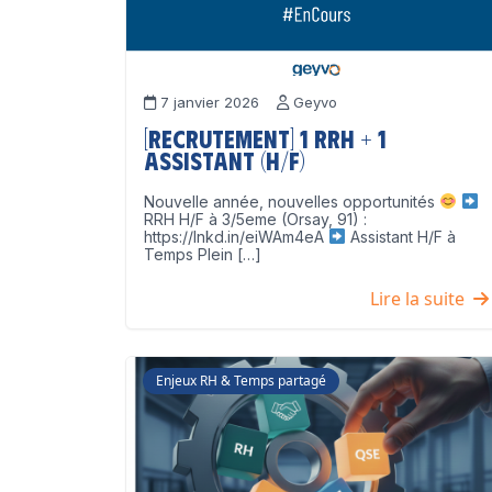
7 janvier 2026
Geyvo
[Recrutement] 1 RRH + 1
Assistant (H/F)
Nouvelle année, nouvelles opportunités
RRH H/F à 3/5eme (Orsay, 91) :
https://lnkd.in/eiWAm4eA
Assistant H/F à
Temps Plein […]
Lire la suite
Enjeux RH & Temps partagé