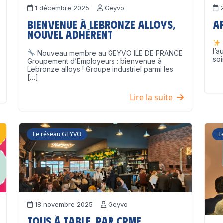
1 décembre 2025
Geyvo
2
Bienvenue à Lebronze Alloys,
A
nouvel adhérent
l’a
Nouveau membre au GEYVO ILE DE FRANCE
soi
Groupement d’Employeurs : bienvenue à
Lebronze alloys ! Groupe industriel parmi les
[…]
Lire la suite
Le réseau GEYVO
L
18 novembre 2025
Geyvo
Tous à table, par CPME