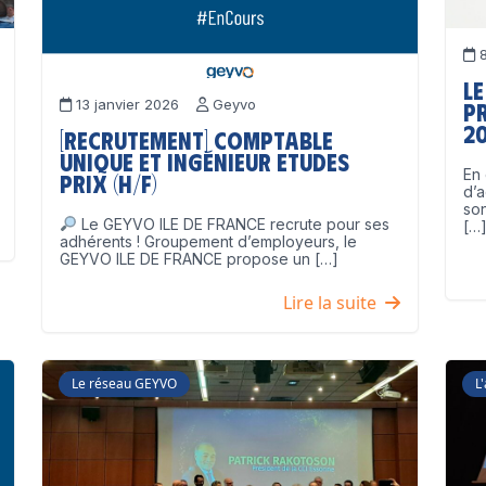
8
Le
13 janvier 2026
Geyvo
p
2
[Recrutement] Comptable
unique et Ingénieur Etudes
En 
Prix (H/F)
d’a
son
Le GEYVO ILE DE FRANCE recrute pour ses
[…
adhérents ! Groupement d’employeurs, le
GEYVO ILE DE FRANCE propose un […]
Lire la suite
Le réseau GEYVO
L