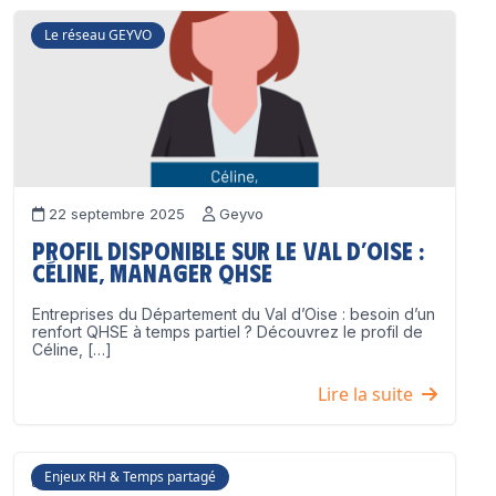
Le réseau GEYVO
22 septembre 2025
Geyvo
Profil disponible sur le Val d’Oise :
Céline, Manager QHSE
Entreprises du Département du Val d’Oise : besoin d’un
renfort QHSE à temps partiel ? Découvrez le profil de
Céline, […]
Lire la suite
Enjeux RH & Temps partagé
17 juillet 2025
Geyvo