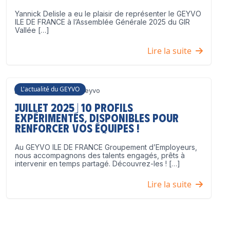
Yannick Delisle a eu le plaisir de représenter le GEYVO
ILE DE FRANCE à l’Assemblée Générale 2025 du GIR
Vallée […]
Lire la suite
L'actualité du GEYVO
3 juillet 2025
Geyvo
Juillet 2025 | 10 profils
expérimentés, disponibles pour
renforcer vos équipes !
Au GEYVO ILE DE FRANCE Groupement d’Employeurs,
nous accompagnons des talents engagés, prêts à
intervenir en temps partagé. Découvrez-les ! […]
Lire la suite