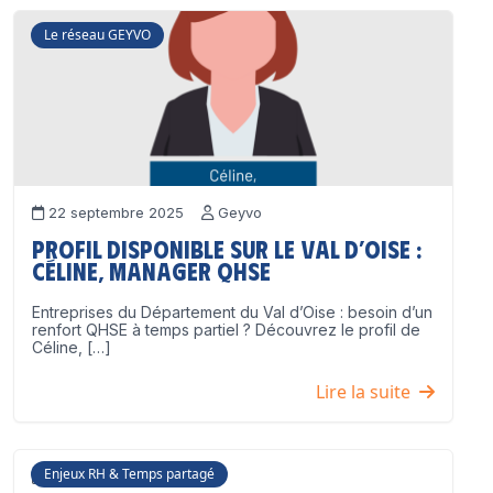
Le réseau GEYVO
22 septembre 2025
Geyvo
Profil disponible sur le Val d’Oise :
Céline, Manager QHSE
Entreprises du Département du Val d’Oise : besoin d’un
renfort QHSE à temps partiel ? Découvrez le profil de
Céline, […]
Lire la suite
Enjeux RH & Temps partagé
17 juillet 2025
Geyvo