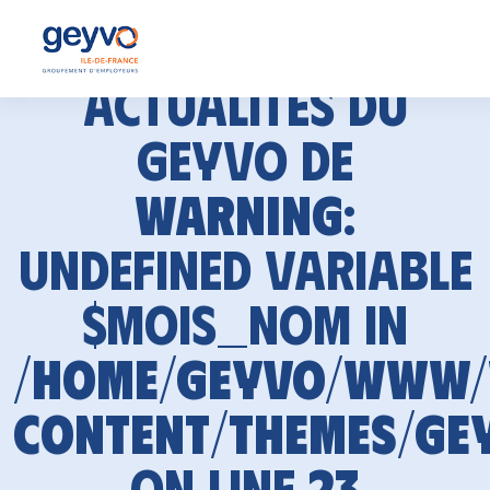
Actualités du
GEYVO de
Warning
:
Undefined variable
$mois_nom in
/home/geyvo/www
content/themes/ge
on line
23