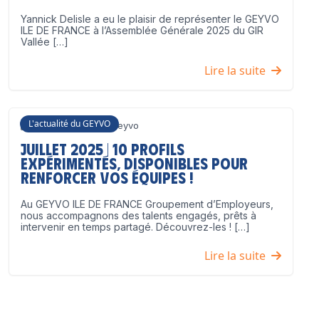
Yannick Delisle a eu le plaisir de représenter le GEYVO
ILE DE FRANCE à l’Assemblée Générale 2025 du GIR
Vallée […]
Lire la suite
L'actualité du GEYVO
3 juillet 2025
Geyvo
Juillet 2025 | 10 profils
expérimentés, disponibles pour
renforcer vos équipes !
Au GEYVO ILE DE FRANCE Groupement d’Employeurs,
nous accompagnons des talents engagés, prêts à
intervenir en temps partagé. Découvrez-les ! […]
Lire la suite