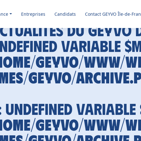
ance
Entreprises
Candidats
Contact GEYVO Île-de-Fra
ctualités du GEYVO 
Undefined variable $
home/geyvo/www/w
mes/geyvo/archive.
: Undefined variable
home/geyvo/www/w
mes/geyvo/archive.