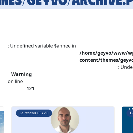
: Undefined variable $annee in
/home/geyvo/www/w
content/themes/geyvo
: Unde
Warning
on line
121
Le réseau GEYVO
L