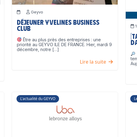
Geyvo
Déjeuner Yvelines Business
1
Club
[
Être au plus près des entreprises : une
D
priorité au GEYVO ILE DE FRANCE. Hier, mardi 9
décembre, notre […]
te
Lire la suite
Auj
L'actualité du GEYVO
L