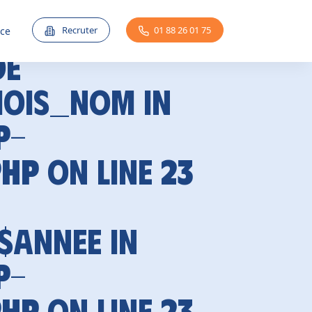
Recruter
01 88 26 01 75
nce
de
mois_nom in
p-
php
on line
23
 $annee in
p-
php
on line
23