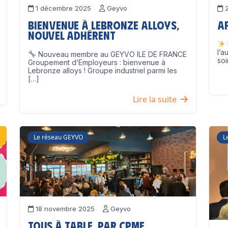
1 décembre 2025
Geyvo
2
Bienvenue à Lebronze Alloys,
A
nouvel adhérent
l’a
Nouveau membre au GEYVO ILE DE FRANCE
soi
Groupement d’Employeurs : bienvenue à
Lebronze alloys ! Groupe industriel parmi les
[…]
Lire la suite
Le réseau GEYVO
L
18 novembre 2025
Geyvo
Tous à table, par CPME