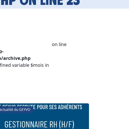
on line
p-
/archive.php
fined variable $mois in
'actualité du GEYVO