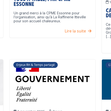
1
Essonne
C
Un grand merci à la CPME Essonne pour
de
l’organisation, ainsi qu’à La Raffinerie Itteville
pour son accueil chaleureux.
Ce 
dé
Lire la suite
Gro
[…
Enjeux RH & Temps partagé
L