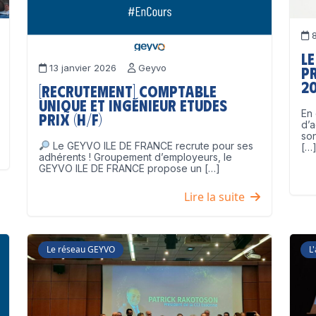
8
Le
13 janvier 2026
Geyvo
p
2
[Recrutement] Comptable
unique et Ingénieur Etudes
En 
Prix (H/F)
d’a
son
Le GEYVO ILE DE FRANCE recrute pour ses
[…
adhérents ! Groupement d’employeurs, le
GEYVO ILE DE FRANCE propose un […]
Lire la suite
Le réseau GEYVO
L