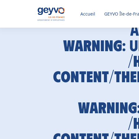
Accueil
GEYVO
Île-de-Fr
A
Warning
: 
/
content/the
Warning
/
content/the