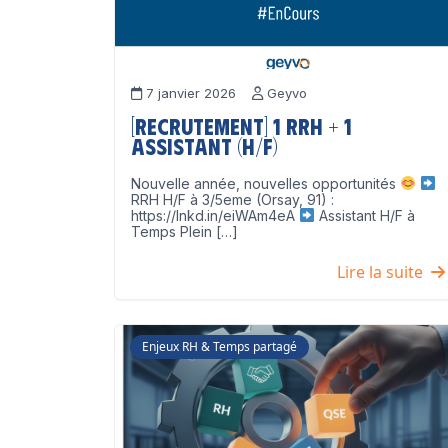
7 janvier 2026
Geyvo
[Recrutement] 1 RRH + 1
Assistant (H/F)
Nouvelle année, nouvelles opportunités
RRH H/F à 3/5eme (Orsay, 91) :
https://lnkd.in/eiWAm4eA
Assistant H/F à
Temps Plein […]
Lire la suite
Enjeux RH & Temps partagé