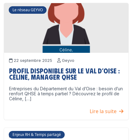
Le réseau GEYVO
22 septembre 2025
Geyvo
Profil disponible sur le Val d’Oise :
Céline, Manager QHSE
Entreprises du Département du Val d’Oise : besoin d’un
renfort QHSE à temps partiel ? Découvrez le profil de
Céline, […]
Lire la suite
Enjeux RH & Temps partagé
17 juillet 2025
Geyvo