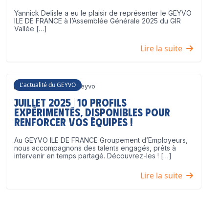
Yannick Delisle a eu le plaisir de représenter le GEYVO
ILE DE FRANCE à l’Assemblée Générale 2025 du GIR
Vallée […]
Lire la suite
L'actualité du GEYVO
3 juillet 2025
Geyvo
Juillet 2025 | 10 profils
expérimentés, disponibles pour
renforcer vos équipes !
Au GEYVO ILE DE FRANCE Groupement d’Employeurs,
nous accompagnons des talents engagés, prêts à
intervenir en temps partagé. Découvrez-les ! […]
Lire la suite