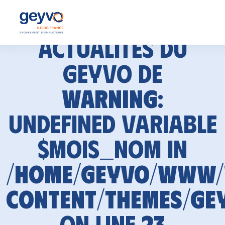
Actualités du
GEYVO de
Warning
:
Undefined variable
$mois_nom in
/home/geyvo/www
content/themes/ge
on line
23