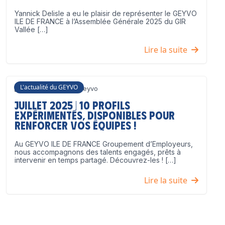
Yannick Delisle a eu le plaisir de représenter le GEYVO
ILE DE FRANCE à l’Assemblée Générale 2025 du GIR
Vallée […]
Lire la suite
L'actualité du GEYVO
3 juillet 2025
Geyvo
Juillet 2025 | 10 profils
expérimentés, disponibles pour
renforcer vos équipes !
Au GEYVO ILE DE FRANCE Groupement d’Employeurs,
nous accompagnons des talents engagés, prêts à
intervenir en temps partagé. Découvrez-les ! […]
Lire la suite