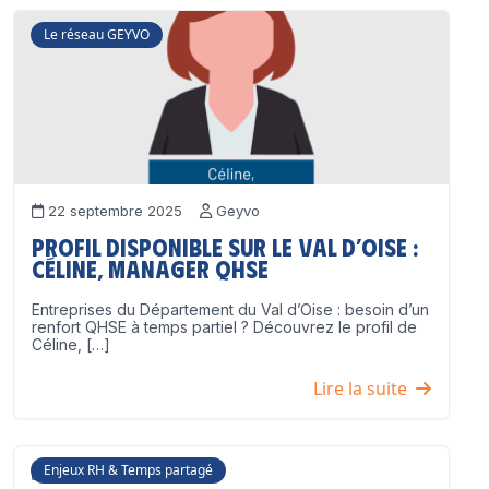
Le réseau GEYVO
22 septembre 2025
Geyvo
Profil disponible sur le Val d’Oise :
Céline, Manager QHSE
Entreprises du Département du Val d’Oise : besoin d’un
renfort QHSE à temps partiel ? Découvrez le profil de
Céline, […]
Lire la suite
Enjeux RH & Temps partagé
17 juillet 2025
Geyvo