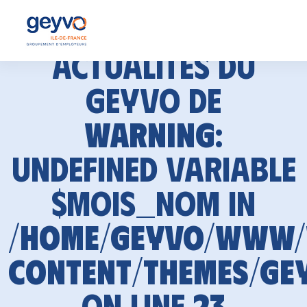
Actualités du
GEYVO de
Warning
:
Undefined variable
$mois_nom in
/home/geyvo/www
content/themes/ge
on line
23