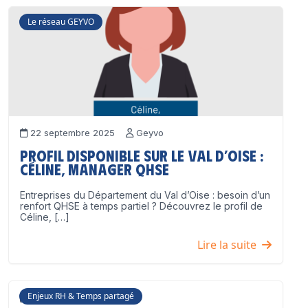
Le réseau GEYVO
22 septembre 2025
Geyvo
Profil disponible sur le Val d’Oise :
Céline, Manager QHSE
Entreprises du Département du Val d’Oise : besoin d’un
renfort QHSE à temps partiel ? Découvrez le profil de
Céline, […]
Lire la suite
Enjeux RH & Temps partagé
17 juillet 2025
Geyvo