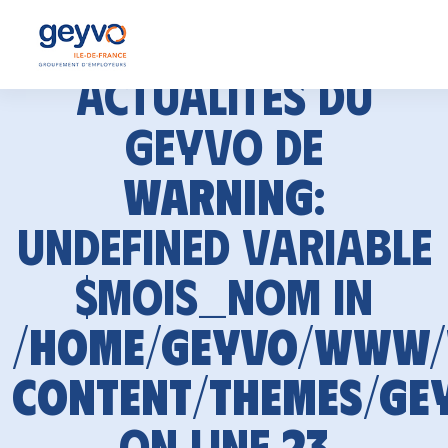
Actualités du
GEYVO de
Warning
:
Undefined variable
$mois_nom in
/home/geyvo/www
content/themes/ge
on line
23