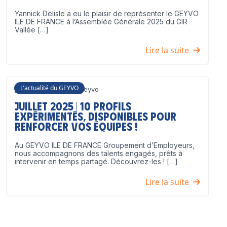
Yannick Delisle a eu le plaisir de représenter le GEYVO
ILE DE FRANCE à l’Assemblée Générale 2025 du GIR
Vallée […]
Lire la suite
L'actualité du GEYVO
3 juillet 2025
Geyvo
Juillet 2025 | 10 profils
expérimentés, disponibles pour
renforcer vos équipes !
Au GEYVO ILE DE FRANCE Groupement d’Employeurs,
nous accompagnons des talents engagés, prêts à
intervenir en temps partagé. Découvrez-les ! […]
Lire la suite