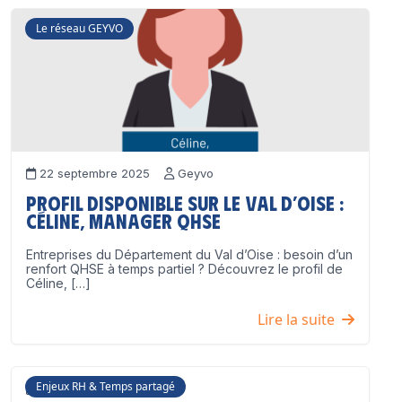
Le réseau GEYVO
22 septembre 2025
Geyvo
Profil disponible sur le Val d’Oise :
Céline, Manager QHSE
Entreprises du Département du Val d’Oise : besoin d’un
renfort QHSE à temps partiel ? Découvrez le profil de
Céline, […]
Lire la suite
Enjeux RH & Temps partagé
17 juillet 2025
Geyvo