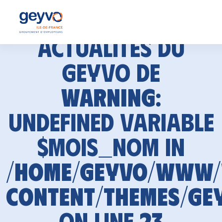
Actualités du
GEYVO de
Warning
:
Undefined variable
$mois_nom in
/home/geyvo/www
content/themes/ge
on line
23