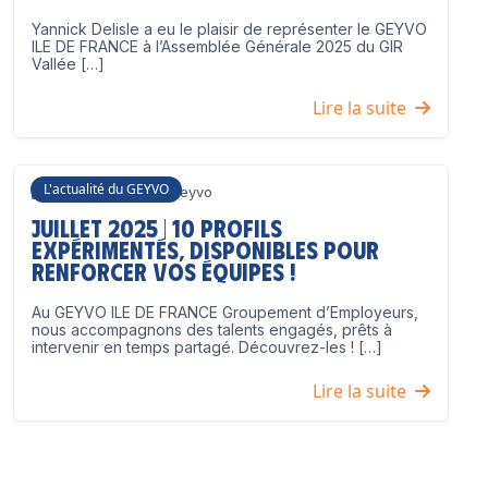
Yannick Delisle a eu le plaisir de représenter le GEYVO
ILE DE FRANCE à l’Assemblée Générale 2025 du GIR
Vallée […]
Lire la suite
L'actualité du GEYVO
3 juillet 2025
Geyvo
Juillet 2025 | 10 profils
expérimentés, disponibles pour
renforcer vos équipes !
Au GEYVO ILE DE FRANCE Groupement d’Employeurs,
nous accompagnons des talents engagés, prêts à
intervenir en temps partagé. Découvrez-les ! […]
Lire la suite