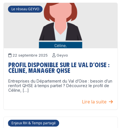
Le réseau GEYVO
22 septembre 2025
Geyvo
Profil disponible sur le Val d’Oise :
Céline, Manager QHSE
Entreprises du Département du Val d’Oise : besoin d’un
renfort QHSE à temps partiel ? Découvrez le profil de
Céline, […]
Lire la suite
Enjeux RH & Temps partagé
17 juillet 2025
Geyvo