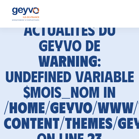
Actualités du
GEYVO de
Warning
:
Undefined variable
$mois_nom in
/home/geyvo/www
content/themes/ge
on line
23