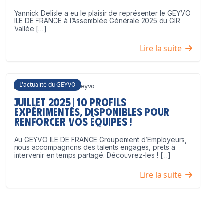
Yannick Delisle a eu le plaisir de représenter le GEYVO
ILE DE FRANCE à l’Assemblée Générale 2025 du GIR
Vallée […]
Lire la suite
L'actualité du GEYVO
3 juillet 2025
Geyvo
Juillet 2025 | 10 profils
expérimentés, disponibles pour
renforcer vos équipes !
Au GEYVO ILE DE FRANCE Groupement d’Employeurs,
nous accompagnons des talents engagés, prêts à
intervenir en temps partagé. Découvrez-les ! […]
Lire la suite