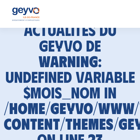
Actualités du
GEYVO de
Warning
:
Undefined variable
$mois_nom in
/home/geyvo/www
content/themes/ge
on line
23