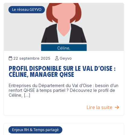
Le réseau GEYVO
22 septembre 2025
Geyvo
Profil disponible sur le Val d’Oise :
Céline, Manager QHSE
Entreprises du Département du Val d’Oise : besoin d’un
renfort QHSE à temps partiel ? Découvrez le profil de
Céline, […]
Lire la suite
Enjeux RH & Temps partagé
17 juillet 2025
Geyvo