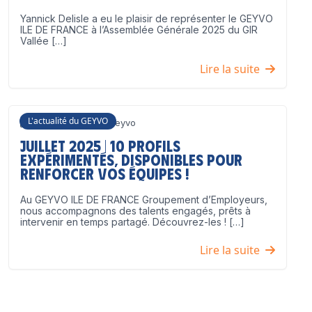
Yannick Delisle a eu le plaisir de représenter le GEYVO
ILE DE FRANCE à l’Assemblée Générale 2025 du GIR
Vallée […]
Lire la suite
L'actualité du GEYVO
3 juillet 2025
Geyvo
Juillet 2025 | 10 profils
expérimentés, disponibles pour
renforcer vos équipes !
Au GEYVO ILE DE FRANCE Groupement d’Employeurs,
nous accompagnons des talents engagés, prêts à
intervenir en temps partagé. Découvrez-les ! […]
Lire la suite