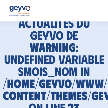
Actualités du
GEYVO de
Warning
:
Undefined variable
$mois_nom in
/home/geyvo/www
content/themes/ge
on line
23