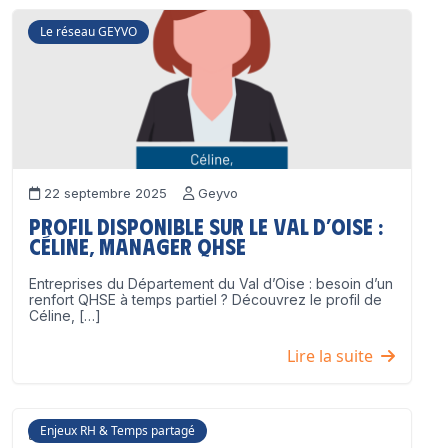
Le réseau GEYVO
22 septembre 2025
Geyvo
Profil disponible sur le Val d’Oise :
Céline, Manager QHSE
Entreprises du Département du Val d’Oise : besoin d’un
renfort QHSE à temps partiel ? Découvrez le profil de
Céline, […]
Lire la suite
Enjeux RH & Temps partagé
17 juillet 2025
Geyvo