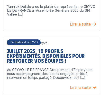
Yannick Delisle a eu le plaisir de représenter le GEYVO
ILE DE FRANCE à l’Assemblée Générale 2025 du GIR
Vallée […]
Lire la suite
L'actualité du GEYVO
3 juillet 2025
Geyvo
Juillet 2025 | 10 profils
expérimentés, disponibles pour
renforcer vos équipes !
Au GEYVO ILE DE FRANCE Groupement d’Employeurs,
nous accompagnons des talents engagés, prêts à
intervenir en temps partagé. Découvrez-les ! […]
Lire la suite