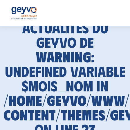
Actualités du
GEYVO de
Warning
:
Undefined variable
$mois_nom in
/home/geyvo/www
content/themes/ge
on line
23