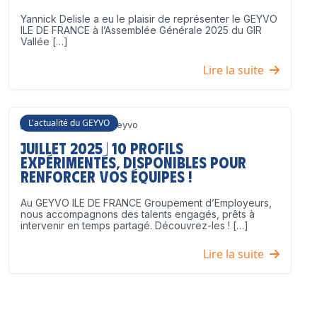
Yannick Delisle a eu le plaisir de représenter le GEYVO
ILE DE FRANCE à l’Assemblée Générale 2025 du GIR
Vallée […]
Lire la suite
L'actualité du GEYVO
3 juillet 2025
Geyvo
Juillet 2025 | 10 profils
expérimentés, disponibles pour
renforcer vos équipes !
Au GEYVO ILE DE FRANCE Groupement d’Employeurs,
nous accompagnons des talents engagés, prêts à
intervenir en temps partagé. Découvrez-les ! […]
Lire la suite