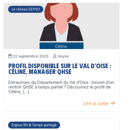
Le réseau GEYVO
22 septembre 2025
Geyvo
Profil disponible sur le Val d’Oise :
Céline, Manager QHSE
Entreprises du Département du Val d’Oise : besoin d’un
renfort QHSE à temps partiel ? Découvrez le profil de
Céline, […]
Lire la suite
Enjeux RH & Temps partagé
17 juillet 2025
Geyvo