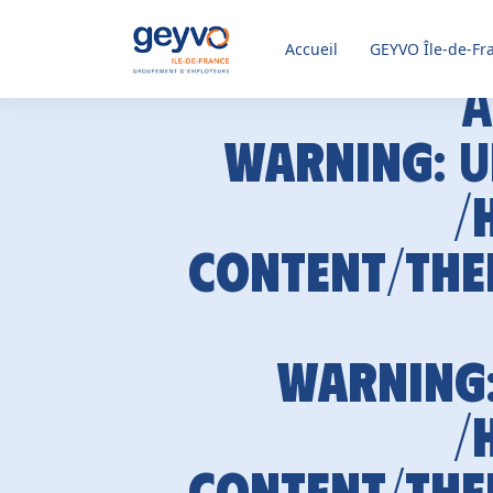
Accueil
GEYVO
Île-de-Fr
A
Warning
: 
/
content/the
Warning
/
content/the