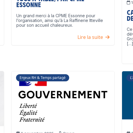
1
Essonne
C
Un grand merci à la CPME Essonne pour
de
l’organisation, ainsi qu’à La Raffinerie Itteville
pour son accueil chaleureux.
Ce 
dé
Lire la suite
Gro
[…
Enjeux RH & Temps partagé
L