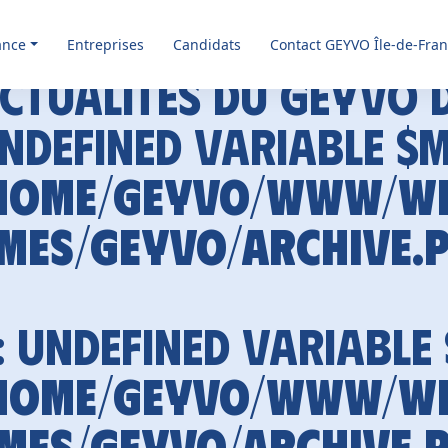
ance
Entreprises
Candidats
Contact GEYVO Île-de-Fra
ctualités du GEYVO 
Undefined variable $
home/geyvo/www/w
mes/geyvo/archive.
: Undefined variable
home/geyvo/www/w
mes/geyvo/archive.