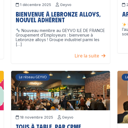
1 décembre 2025
Geyvo
2
Bienvenue à Lebronze Alloys,
A
nouvel adhérent
l’a
Nouveau membre au GEYVO ILE DE FRANCE
soi
Groupement d’Employeurs : bienvenue à
Lebronze alloys ! Groupe industriel parmi les
[…]
Lire la suite
Le réseau GEYVO
L
18 novembre 2025
Geyvo
Tous à table, par CPME