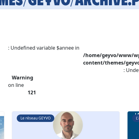
: Undefined variable $annee in
/home/geyvo/www/w
content/themes/geyvo
: Unde
Warning
on line
121
Le réseau GEYVO
L