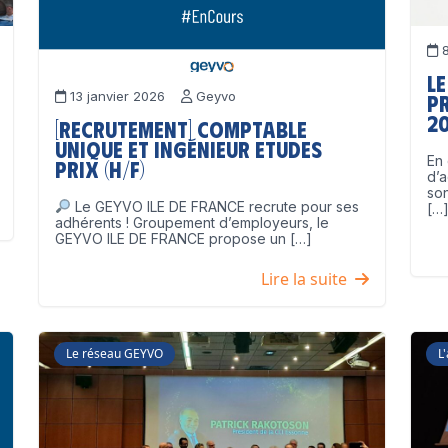
8
Le
13 janvier 2026
Geyvo
p
2
[Recrutement] Comptable
unique et Ingénieur Etudes
En 
Prix (H/F)
d’a
son
Le GEYVO ILE DE FRANCE recrute pour ses
[…
adhérents ! Groupement d’employeurs, le
GEYVO ILE DE FRANCE propose un […]
Lire la suite
Le réseau GEYVO
L