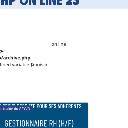
on line
p-
/archive.php
fined variable $mois in
'actualité du GEYVO