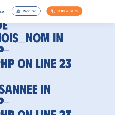
Recruter
01 88 26 01 75
nce
de
mois_nom in
p-
php
on line
23
 $annee in
p-
php
on line
23