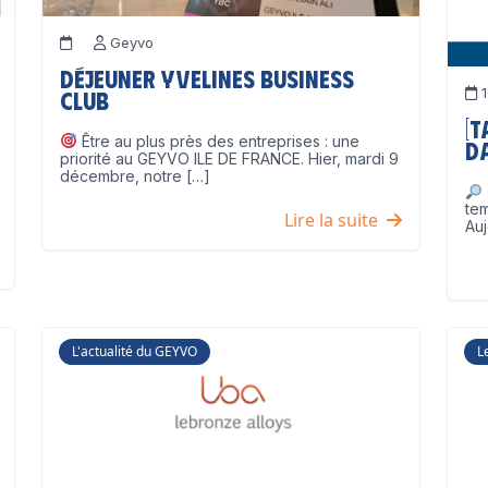
Geyvo
Déjeuner Yvelines Business
1
Club
[
Être au plus près des entreprises : une
D
priorité au GEYVO ILE DE FRANCE. Hier, mardi 9
décembre, notre […]
te
Lire la suite
Auj
L'actualité du GEYVO
L