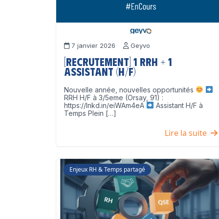
7 janvier 2026
Geyvo
[Recrutement] 1 RRH + 1
Assistant (H/F)
Nouvelle année, nouvelles opportunités
RRH H/F à 3/5eme (Orsay, 91) :
https://lnkd.in/eiWAm4eA
Assistant H/F à
Temps Plein […]
Lire la suite
Enjeux RH & Temps partagé