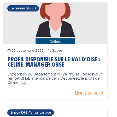
Le réseau GEYVO
22 septembre 2025
Geyvo
Profil disponible sur le Val d’Oise :
Céline, Manager QHSE
Entreprises du Département du Val d’Oise : besoin d’un
renfort QHSE à temps partiel ? Découvrez le profil de
Céline, […]
Lire la suite
Enjeux RH & Temps partagé
17 juillet 2025
Geyvo