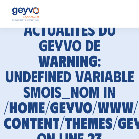
Actualités du
GEYVO de
Warning
:
Undefined variable
$mois_nom in
/home/geyvo/www
content/themes/ge
on line
23