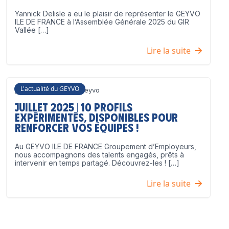
Yannick Delisle a eu le plaisir de représenter le GEYVO
ILE DE FRANCE à l’Assemblée Générale 2025 du GIR
Vallée […]
Lire la suite
L'actualité du GEYVO
3 juillet 2025
Geyvo
Juillet 2025 | 10 profils
expérimentés, disponibles pour
renforcer vos équipes !
Au GEYVO ILE DE FRANCE Groupement d’Employeurs,
nous accompagnons des talents engagés, prêts à
intervenir en temps partagé. Découvrez-les ! […]
Lire la suite