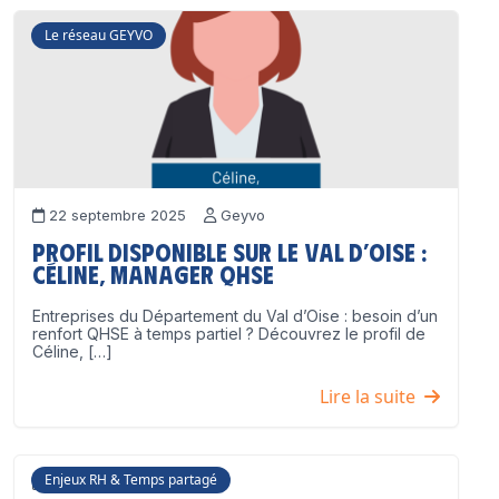
Le réseau GEYVO
22 septembre 2025
Geyvo
Profil disponible sur le Val d’Oise :
Céline, Manager QHSE
Entreprises du Département du Val d’Oise : besoin d’un
renfort QHSE à temps partiel ? Découvrez le profil de
Céline, […]
Lire la suite
Enjeux RH & Temps partagé
17 juillet 2025
Geyvo