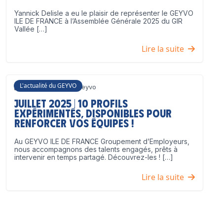
Yannick Delisle a eu le plaisir de représenter le GEYVO
ILE DE FRANCE à l’Assemblée Générale 2025 du GIR
Vallée […]
Lire la suite
L'actualité du GEYVO
3 juillet 2025
Geyvo
Juillet 2025 | 10 profils
expérimentés, disponibles pour
renforcer vos équipes !
Au GEYVO ILE DE FRANCE Groupement d’Employeurs,
nous accompagnons des talents engagés, prêts à
intervenir en temps partagé. Découvrez-les ! […]
Lire la suite