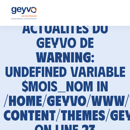
Actualités du
GEYVO de
Warning
:
Undefined variable
$mois_nom in
/home/geyvo/www
content/themes/ge
on line
23