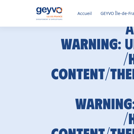
Accueil
GEYVO
Île-de-Fr
A
Warning
: 
/
content/the
Warning
/
content/the