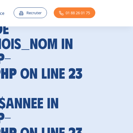
Recruter
01 88 26 01 75
nce
de
mois_nom in
p-
php
on line
23
 $annee in
p-
php
on line
23