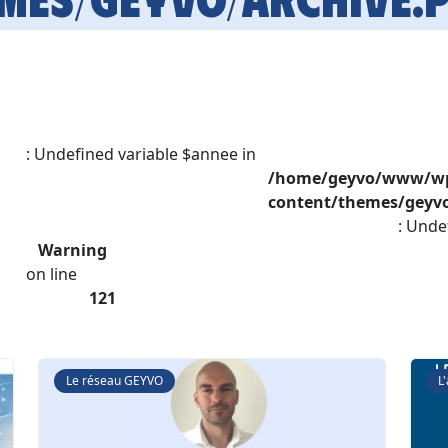
: Undefined variable $annee in
/home/geyvo/www/w
content/themes/geyvo
: Unde
Warning
on line
121
Le réseau GEYVO
L