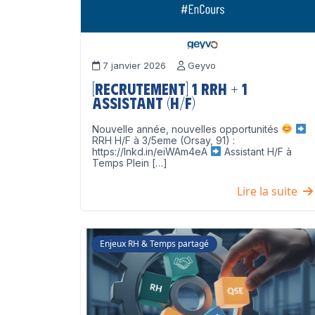
7 janvier 2026
Geyvo
[Recrutement] 1 RRH + 1
Assistant (H/F)
Nouvelle année, nouvelles opportunités
RRH H/F à 3/5eme (Orsay, 91) :
https://lnkd.in/eiWAm4eA
Assistant H/F à
Temps Plein […]
Lire la suite
Enjeux RH & Temps partagé