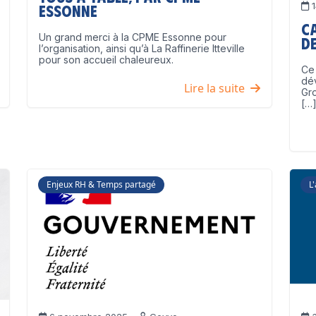
1
Essonne
C
Un grand merci à la CPME Essonne pour
de
l’organisation, ainsi qu’à La Raffinerie Itteville
pour son accueil chaleureux.
Ce 
dé
Lire la suite
Gro
[…
Enjeux RH & Temps partagé
L