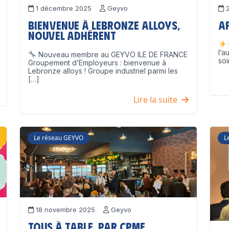
1 décembre 2025
Geyvo
2
Bienvenue à Lebronze Alloys,
A
nouvel adhérent
l’a
Nouveau membre au GEYVO ILE DE FRANCE
soi
Groupement d’Employeurs : bienvenue à
Lebronze alloys ! Groupe industriel parmi les
[…]
Lire la suite
Le réseau GEYVO
L
18 novembre 2025
Geyvo
Tous à table, par CPME