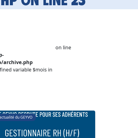
on line
p-
/archive.php
fined variable $mois in
'actualité du GEYVO