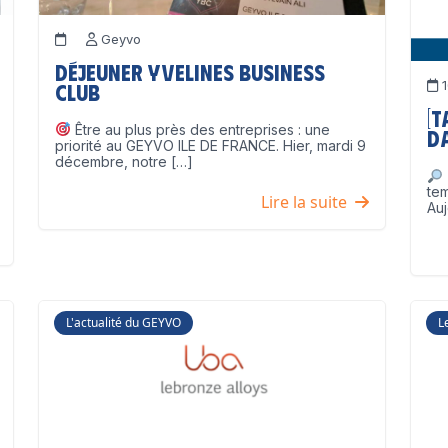
Geyvo
Déjeuner Yvelines Business
1
Club
[
Être au plus près des entreprises : une
D
priorité au GEYVO ILE DE FRANCE. Hier, mardi 9
décembre, notre […]
te
Lire la suite
Auj
L'actualité du GEYVO
L