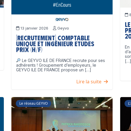
8
Le
13 janvier 2026
Geyvo
p
2
[Recrutement] Comptable
unique et Ingénieur Etudes
En 
Prix (H/F)
d’a
son
Le GEYVO ILE DE FRANCE recrute pour ses
[…
adhérents ! Groupement d’employeurs, le
GEYVO ILE DE FRANCE propose un […]
Lire la suite
Le réseau GEYVO
L