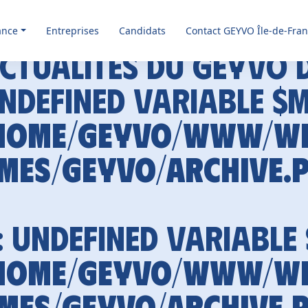
ance
Entreprises
Candidats
Contact GEYVO Île-de-Fra
ctualités du GEYVO 
Undefined variable $
home/geyvo/www/w
mes/geyvo/archive.
: Undefined variable
home/geyvo/www/w
mes/geyvo/archive.