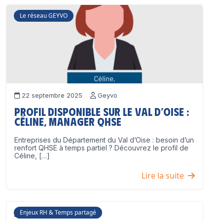
Le réseau GEYVO
22 septembre 2025
Geyvo
Profil disponible sur le Val d’Oise :
Céline, Manager QHSE
Entreprises du Département du Val d’Oise : besoin d’un
renfort QHSE à temps partiel ? Découvrez le profil de
Céline, […]
Lire la suite
Enjeux RH & Temps partagé
17 juillet 2025
Geyvo