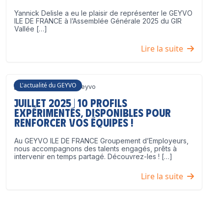
Yannick Delisle a eu le plaisir de représenter le GEYVO
ILE DE FRANCE à l’Assemblée Générale 2025 du GIR
Vallée […]
Lire la suite
L'actualité du GEYVO
3 juillet 2025
Geyvo
Juillet 2025 | 10 profils
expérimentés, disponibles pour
renforcer vos équipes !
Au GEYVO ILE DE FRANCE Groupement d’Employeurs,
nous accompagnons des talents engagés, prêts à
intervenir en temps partagé. Découvrez-les ! […]
Lire la suite