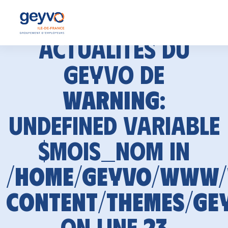
Actualités du
GEYVO de
Warning
:
Undefined variable
$mois_nom in
/home/geyvo/www
content/themes/ge
on line
23