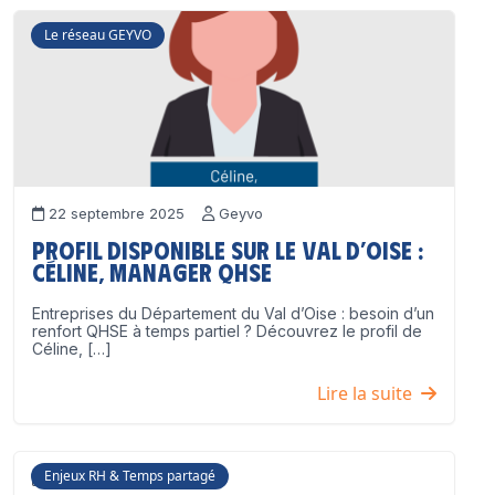
Le réseau GEYVO
22 septembre 2025
Geyvo
Profil disponible sur le Val d’Oise :
Céline, Manager QHSE
Entreprises du Département du Val d’Oise : besoin d’un
renfort QHSE à temps partiel ? Découvrez le profil de
Céline, […]
Lire la suite
Enjeux RH & Temps partagé
17 juillet 2025
Geyvo