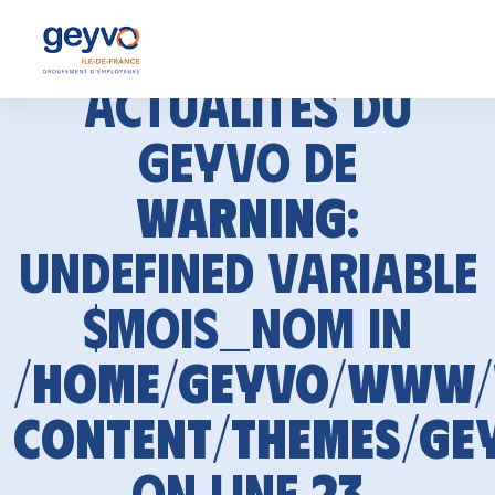
Actualités du
GEYVO de
Warning
:
Undefined variable
$mois_nom in
/home/geyvo/www
content/themes/ge
on line
23