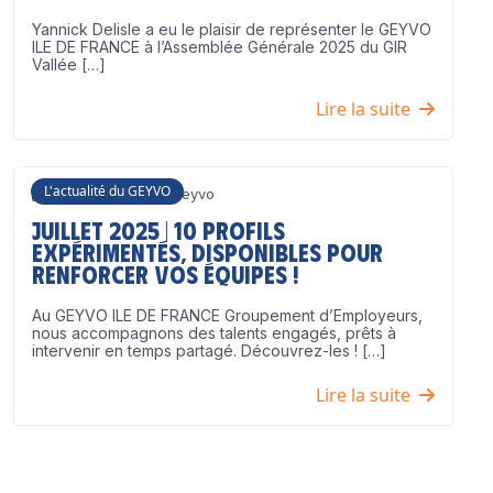
Yannick Delisle a eu le plaisir de représenter le GEYVO
ILE DE FRANCE à l’Assemblée Générale 2025 du GIR
Vallée […]
Lire la suite
L'actualité du GEYVO
3 juillet 2025
Geyvo
Juillet 2025 | 10 profils
expérimentés, disponibles pour
renforcer vos équipes !
Au GEYVO ILE DE FRANCE Groupement d’Employeurs,
nous accompagnons des talents engagés, prêts à
intervenir en temps partagé. Découvrez-les ! […]
Lire la suite