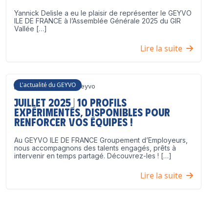
Yannick Delisle a eu le plaisir de représenter le GEYVO
ILE DE FRANCE à l’Assemblée Générale 2025 du GIR
Vallée […]
Lire la suite
L'actualité du GEYVO
3 juillet 2025
Geyvo
Juillet 2025 | 10 profils
expérimentés, disponibles pour
renforcer vos équipes !
Au GEYVO ILE DE FRANCE Groupement d’Employeurs,
nous accompagnons des talents engagés, prêts à
intervenir en temps partagé. Découvrez-les ! […]
Lire la suite