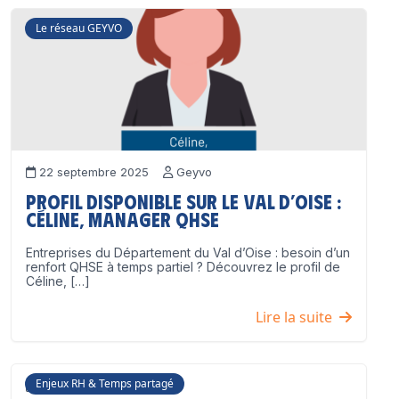
Le réseau GEYVO
22 septembre 2025
Geyvo
Profil disponible sur le Val d’Oise :
Céline, Manager QHSE
Entreprises du Département du Val d’Oise : besoin d’un
renfort QHSE à temps partiel ? Découvrez le profil de
Céline, […]
Lire la suite
Enjeux RH & Temps partagé
17 juillet 2025
Geyvo