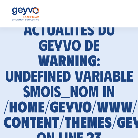
Actualités du
GEYVO de
Warning
:
Undefined variable
$mois_nom in
/home/geyvo/www
content/themes/ge
on line
23