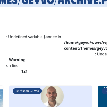
: Undefined variable $annee in
/home/geyvo/www/w
content/themes/geyvo
: Unde
Warning
on line
121
Le réseau GEYVO
L