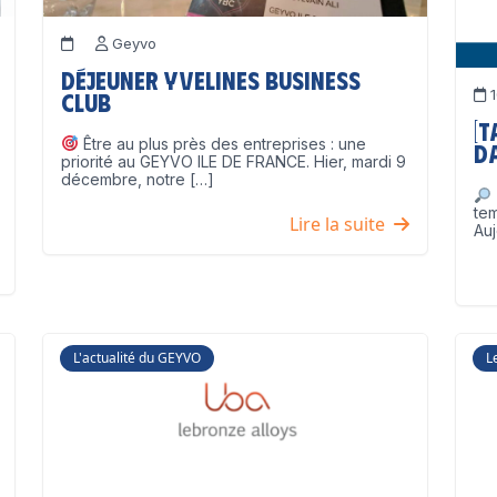
Geyvo
Déjeuner Yvelines Business
1
Club
[
Être au plus près des entreprises : une
D
priorité au GEYVO ILE DE FRANCE. Hier, mardi 9
décembre, notre […]
te
Lire la suite
Auj
L'actualité du GEYVO
L