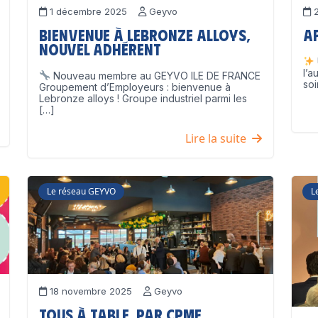
1 décembre 2025
Geyvo
2
Bienvenue à Lebronze Alloys,
A
nouvel adhérent
l’a
Nouveau membre au GEYVO ILE DE FRANCE
soi
Groupement d’Employeurs : bienvenue à
Lebronze alloys ! Groupe industriel parmi les
[…]
Lire la suite
Le réseau GEYVO
L
18 novembre 2025
Geyvo
Tous à table, par CPME