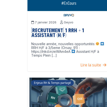
7 janvier 2026
Geyvo
[Recrutement] 1 RRH + 1
Assistant (H/F)
Nouvelle année, nouvelles opportunités
RRH H/F à 3/5eme (Orsay, 91) :
https://lnkd.in/eiWAm4eA
Assistant H/F à
Temps Plein […]
Lire la suite
Enjeux RH & Temps partagé