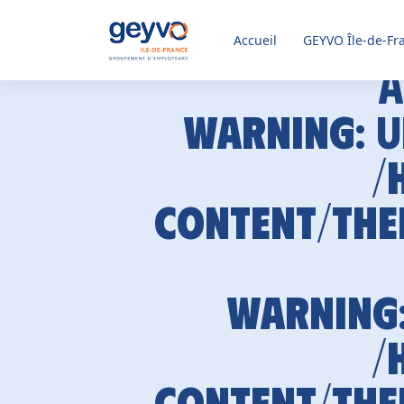
Accueil
GEYVO
Île-de-Fr
A
Warning
: 
/
content/the
Warning
/
content/the