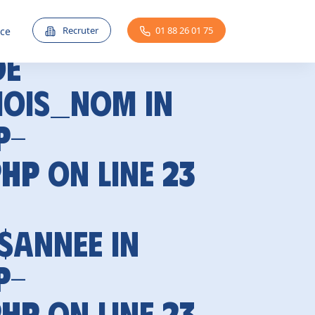
Recruter
01 88 26 01 75
nce
de
mois_nom in
p-
php
on line
23
 $annee in
p-
php
on line
23