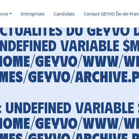
ance
Entreprises
Candidats
Contact GEYVO Île-de-Fra
ctualités du GEYVO 
Undefined variable $
home/geyvo/www/w
mes/geyvo/archive.
: Undefined variable
home/geyvo/www/w
mes/geyvo/archive.