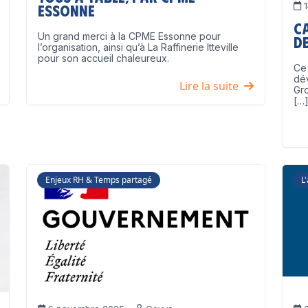
1
Essonne
C
Un grand merci à la CPME Essonne pour
de
l’organisation, ainsi qu’à La Raffinerie Itteville
pour son accueil chaleureux.
Ce 
dé
Lire la suite
Gro
[…
Enjeux RH & Temps partagé
L