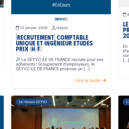
8
Le
13 janvier 2026
Geyvo
p
2
[Recrutement] Comptable
unique et Ingénieur Etudes
En 
Prix (H/F)
d’a
son
Le GEYVO ILE DE FRANCE recrute pour ses
[…
adhérents ! Groupement d’employeurs, le
GEYVO ILE DE FRANCE propose un […]
Lire la suite
Le réseau GEYVO
L