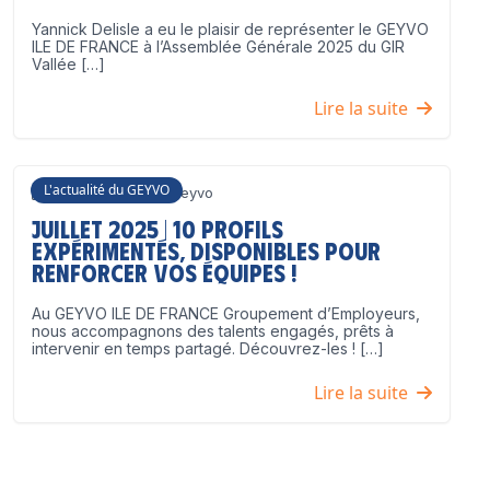
Yannick Delisle a eu le plaisir de représenter le GEYVO
ILE DE FRANCE à l’Assemblée Générale 2025 du GIR
Vallée […]
Lire la suite
L'actualité du GEYVO
3 juillet 2025
Geyvo
Juillet 2025 | 10 profils
expérimentés, disponibles pour
renforcer vos équipes !
Au GEYVO ILE DE FRANCE Groupement d’Employeurs,
nous accompagnons des talents engagés, prêts à
intervenir en temps partagé. Découvrez-les ! […]
Lire la suite