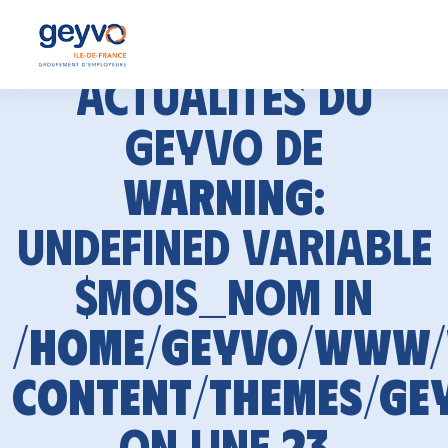
Actualités du
GEYVO de
Warning
:
Undefined variable
$mois_nom in
/home/geyvo/www
content/themes/ge
on line
23