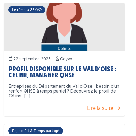
Le réseau GEYVO
22 septembre 2025
Geyvo
Profil disponible sur le Val d’Oise :
Céline, Manager QHSE
Entreprises du Département du Val d’Oise : besoin d’un
renfort QHSE à temps partiel ? Découvrez le profil de
Céline, […]
Lire la suite
Enjeux RH & Temps partagé
17 juillet 2025
Geyvo