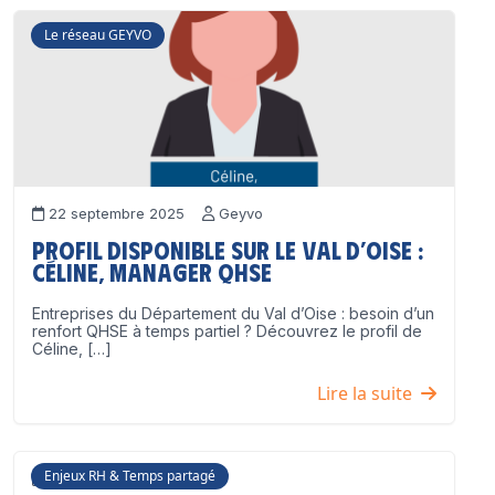
Le réseau GEYVO
22 septembre 2025
Geyvo
Profil disponible sur le Val d’Oise :
Céline, Manager QHSE
Entreprises du Département du Val d’Oise : besoin d’un
renfort QHSE à temps partiel ? Découvrez le profil de
Céline, […]
Lire la suite
Enjeux RH & Temps partagé
17 juillet 2025
Geyvo