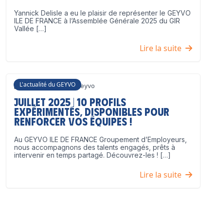
Yannick Delisle a eu le plaisir de représenter le GEYVO
ILE DE FRANCE à l’Assemblée Générale 2025 du GIR
Vallée […]
Lire la suite
L'actualité du GEYVO
3 juillet 2025
Geyvo
Juillet 2025 | 10 profils
expérimentés, disponibles pour
renforcer vos équipes !
Au GEYVO ILE DE FRANCE Groupement d’Employeurs,
nous accompagnons des talents engagés, prêts à
intervenir en temps partagé. Découvrez-les ! […]
Lire la suite