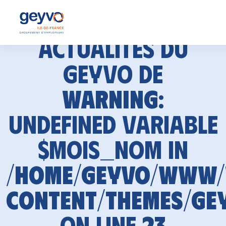
Actualités du
GEYVO de
Warning
:
Undefined variable
$mois_nom in
/home/geyvo/www
content/themes/ge
on line
23