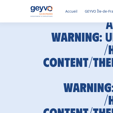
Accueil
GEYVO
Île-de-Fr
A
Warning
: 
/
content/the
Warning
/
content/the