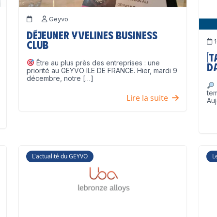
Geyvo
Déjeuner Yvelines Business
1
Club
[
Être au plus près des entreprises : une
D
priorité au GEYVO ILE DE FRANCE. Hier, mardi 9
décembre, notre […]
te
Lire la suite
Auj
L'actualité du GEYVO
L