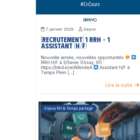
7 janvier 2026
Geyvo
[Recrutement] 1 RRH + 1
Assistant (H/F)
Nouvelle année, nouvelles opportunités
RRH H/F à 3/5eme (Orsay, 91) :
https://lnkd.in/eiWAm4eA
Assistant H/F à
Temps Plein […]
Lire la suite
Enjeux RH & Temps partagé