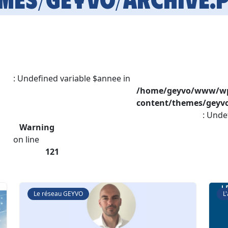
: Undefined variable $annee in
/home/geyvo/www/w
content/themes/geyvo
: Unde
Warning
on line
121
Le réseau GEYVO
L