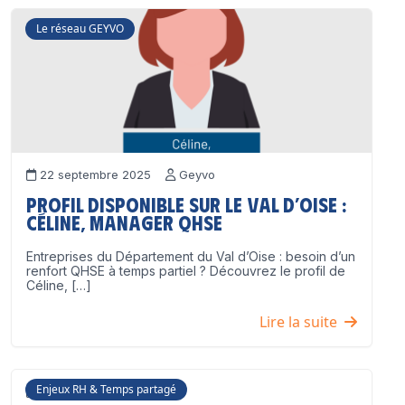
Le réseau GEYVO
22 septembre 2025
Geyvo
Profil disponible sur le Val d’Oise :
Céline, Manager QHSE
Entreprises du Département du Val d’Oise : besoin d’un
renfort QHSE à temps partiel ? Découvrez le profil de
Céline, […]
Lire la suite
Enjeux RH & Temps partagé
17 juillet 2025
Geyvo