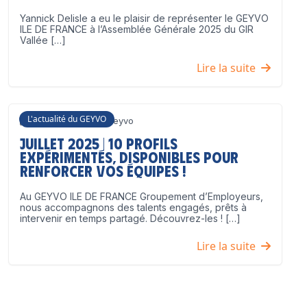
Yannick Delisle a eu le plaisir de représenter le GEYVO
ILE DE FRANCE à l’Assemblée Générale 2025 du GIR
Vallée […]
Lire la suite
L'actualité du GEYVO
3 juillet 2025
Geyvo
Juillet 2025 | 10 profils
expérimentés, disponibles pour
renforcer vos équipes !
Au GEYVO ILE DE FRANCE Groupement d’Employeurs,
nous accompagnons des talents engagés, prêts à
intervenir en temps partagé. Découvrez-les ! […]
Lire la suite