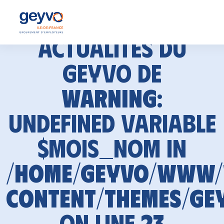
Actualités du
GEYVO de
Warning
:
Undefined variable
$mois_nom in
/home/geyvo/www
content/themes/ge
on line
23