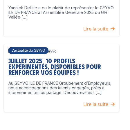
Yannick Delisle a eu le plaisir de représenter le GEYVO
ILE DE FRANCE à l’Assemblée Générale 2025 du GIR
Vallée […]
Lire la suite
L'actualité du GEYVO
3 juillet 2025
Geyvo
Juillet 2025 | 10 profils
expérimentés, disponibles pour
renforcer vos équipes !
Au GEYVO ILE DE FRANCE Groupement d’Employeurs,
nous accompagnons des talents engagés, prêts à
intervenir en temps partagé. Découvrez-les ! […]
Lire la suite