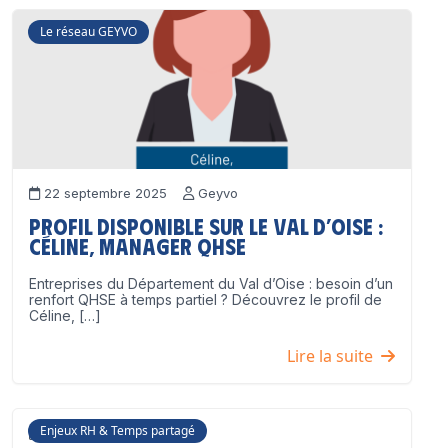
Le réseau GEYVO
22 septembre 2025
Geyvo
Profil disponible sur le Val d’Oise :
Céline, Manager QHSE
Entreprises du Département du Val d’Oise : besoin d’un
renfort QHSE à temps partiel ? Découvrez le profil de
Céline, […]
Lire la suite
Enjeux RH & Temps partagé
17 juillet 2025
Geyvo