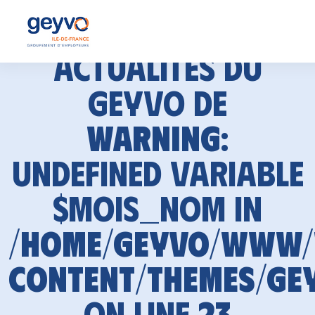
Actualités du
GEYVO de
Warning
:
Undefined variable
$mois_nom in
/home/geyvo/www
content/themes/ge
on line
23