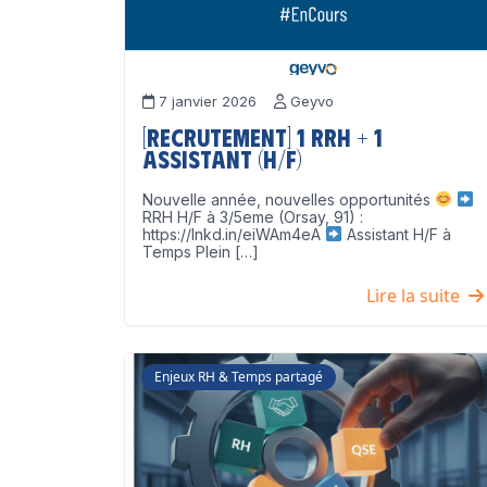
7 janvier 2026
Geyvo
[Recrutement] 1 RRH + 1
Assistant (H/F)
Nouvelle année, nouvelles opportunités
RRH H/F à 3/5eme (Orsay, 91) :
https://lnkd.in/eiWAm4eA
Assistant H/F à
Temps Plein […]
Lire la suite
Enjeux RH & Temps partagé