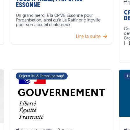
1
Essonne
C
Un grand merci à la CPME Essonne pour
de
l’organisation, ainsi qu’à La Raffinerie Itteville
pour son accueil chaleureux.
Ce 
dé
Lire la suite
Gro
[…
Enjeux RH & Temps partagé
L