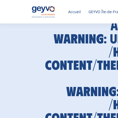
Accueil
GEYVO
Île-de-Fr
A
Warning
: 
/
content/the
Warning
/
content/the