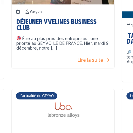
Geyvo
Déjeuner Yvelines Business
1
Club
[
Être au plus près des entreprises : une
D
priorité au GEYVO ILE DE FRANCE. Hier, mardi 9
décembre, notre […]
te
Lire la suite
Auj
L'actualité du GEYVO
L