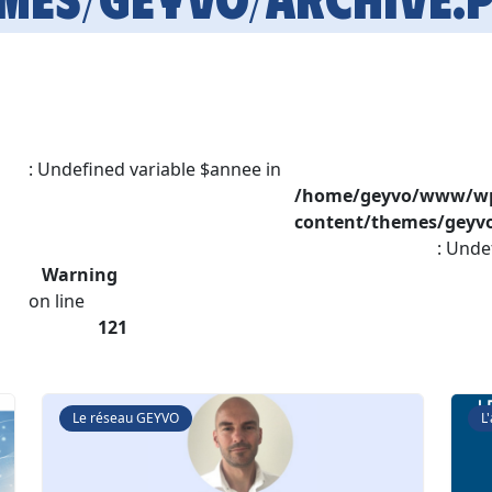
: Undefined variable $annee in
/home/geyvo/www/w
content/themes/geyvo
: Unde
Warning
on line
121
Le réseau GEYVO
L