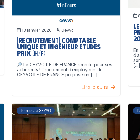
8
Le
13 janvier 2026
Geyvo
p
2
[Recrutement] Comptable
unique et Ingénieur Etudes
En 
Prix (H/F)
d’a
son
Le GEYVO ILE DE FRANCE recrute pour ses
[…
adhérents ! Groupement d’employeurs, le
GEYVO ILE DE FRANCE propose un […]
Lire la suite
Le réseau GEYVO
L