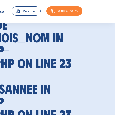
Recruter
01 88 26 01 75
nce
de
mois_nom in
p-
php
on line
23
 $annee in
p-
php
on line
23