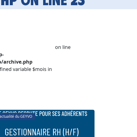
on line
p-
/archive.php
fined variable $mois in
'actualité du GEYVO