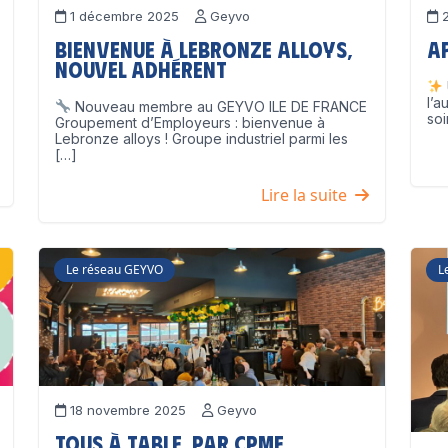
1 décembre 2025
Geyvo
2
Bienvenue à Lebronze Alloys,
A
nouvel adhérent
l’a
Nouveau membre au GEYVO ILE DE FRANCE
soi
Groupement d’Employeurs : bienvenue à
Lebronze alloys ! Groupe industriel parmi les
[…]
Lire la suite
Le réseau GEYVO
L
18 novembre 2025
Geyvo
Tous à table, par CPME