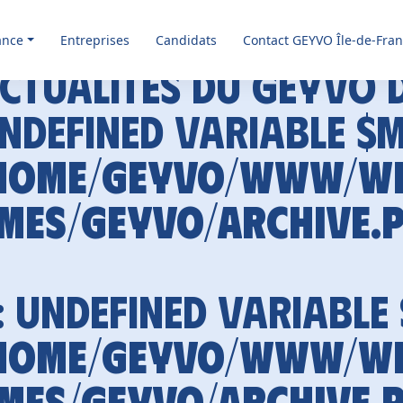
ance
Entreprises
Candidats
Contact GEYVO Île-de-Fra
ctualités du GEYVO 
Undefined variable $
home/geyvo/www/w
mes/geyvo/archive.
: Undefined variable
home/geyvo/www/w
mes/geyvo/archive.