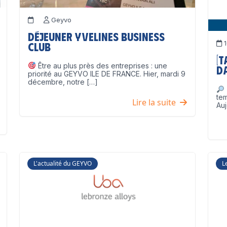
Geyvo
Déjeuner Yvelines Business
1
Club
[
Être au plus près des entreprises : une
D
priorité au GEYVO ILE DE FRANCE. Hier, mardi 9
décembre, notre […]
te
Lire la suite
Auj
L'actualité du GEYVO
L