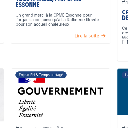
1
Essonne
C
Un grand merci à la CPME Essonne pour
de
l’organisation, ainsi qu’à La Raffinerie Itteville
pour son accueil chaleureux.
Ce 
dé
Lire la suite
Gro
[…
Enjeux RH & Temps partagé
L