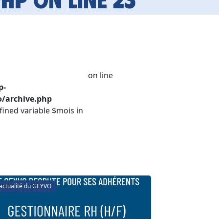
on line
p-
/archive.php
fined variable $mois in
'actualité du GEYVO