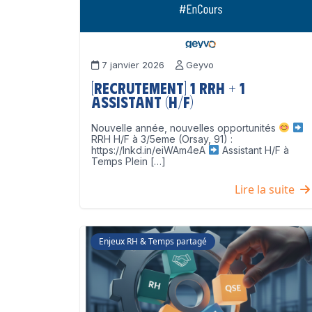
7 janvier 2026
Geyvo
[Recrutement] 1 RRH + 1
Assistant (H/F)
Nouvelle année, nouvelles opportunités
RRH H/F à 3/5eme (Orsay, 91) :
https://lnkd.in/eiWAm4eA
Assistant H/F à
Temps Plein […]
Lire la suite
Enjeux RH & Temps partagé