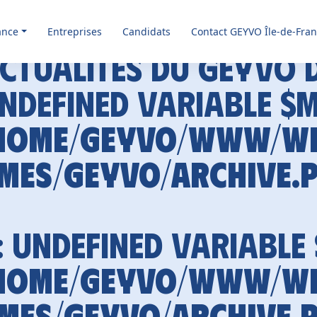
ance
Entreprises
Candidats
Contact GEYVO Île-de-Fra
ctualités du GEYVO 
Undefined variable $
home/geyvo/www/w
mes/geyvo/archive.
: Undefined variable
home/geyvo/www/w
mes/geyvo/archive.