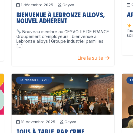
1 décembre 2025
Geyvo
2
Bienvenue à Lebronze Alloys,
A
nouvel adhérent
l’a
Nouveau membre au GEYVO ILE DE FRANCE
soi
Groupement d’Employeurs : bienvenue à
Lebronze alloys ! Groupe industriel parmi les
[…]
Lire la suite
Le réseau GEYVO
L
18 novembre 2025
Geyvo
Tous à table, par CPME