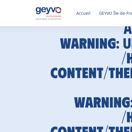
Accueil
GEYVO
Île-de-Fr
A
Warning
: 
/
content/the
Warning
/
content/the