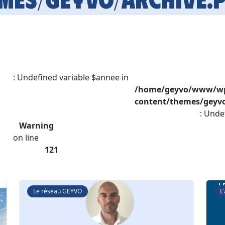
: Undefined variable $annee in
/home/geyvo/www/w
content/themes/geyvo
: Unde
Warning
on line
121
Le réseau GEYVO
L