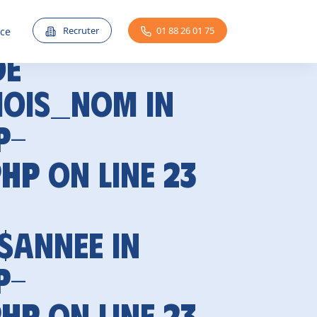
Recruter
01 88 26 01 75
nce
de
mois_nom in
p-
php
on line
23
 $annee in
p-
php
on line
23