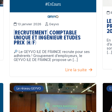
8
Le
13 janvier 2026
Geyvo
p
2
[Recrutement] Comptable
unique et Ingénieur Etudes
En 
Prix (H/F)
d’a
son
Le GEYVO ILE DE FRANCE recrute pour ses
[…
adhérents ! Groupement d’employeurs, le
GEYVO ILE DE FRANCE propose un […]
Lire la suite
Le réseau GEYVO
L