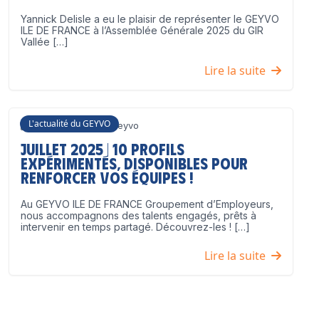
Yannick Delisle a eu le plaisir de représenter le GEYVO
ILE DE FRANCE à l’Assemblée Générale 2025 du GIR
Vallée […]
Lire la suite
L'actualité du GEYVO
3 juillet 2025
Geyvo
Juillet 2025 | 10 profils
expérimentés, disponibles pour
renforcer vos équipes !
Au GEYVO ILE DE FRANCE Groupement d’Employeurs,
nous accompagnons des talents engagés, prêts à
intervenir en temps partagé. Découvrez-les ! […]
Lire la suite