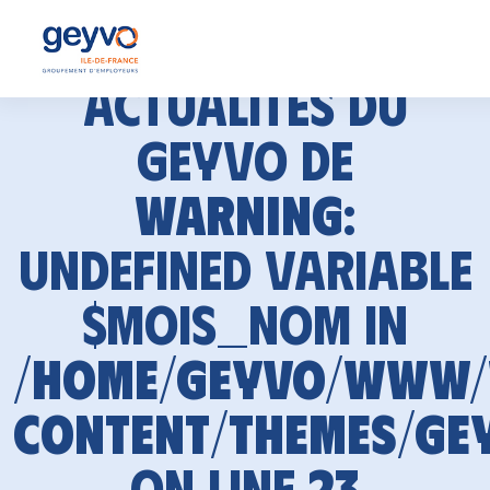
Actualités du
GEYVO de
Warning
:
Undefined variable
$mois_nom in
/home/geyvo/www
content/themes/ge
on line
23