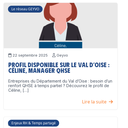
Le réseau GEYVO
22 septembre 2025
Geyvo
Profil disponible sur le Val d’Oise :
Céline, Manager QHSE
Entreprises du Département du Val d’Oise : besoin d’un
renfort QHSE à temps partiel ? Découvrez le profil de
Céline, […]
Lire la suite
Enjeux RH & Temps partagé
17 juillet 2025
Geyvo