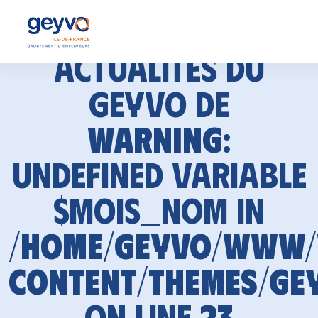
Actualités du
GEYVO de
Warning
:
Undefined variable
$mois_nom in
/home/geyvo/www
content/themes/ge
on line
23