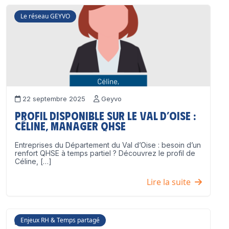
Le réseau GEYVO
22 septembre 2025
Geyvo
Profil disponible sur le Val d’Oise :
Céline, Manager QHSE
Entreprises du Département du Val d’Oise : besoin d’un
renfort QHSE à temps partiel ? Découvrez le profil de
Céline, […]
Lire la suite
Enjeux RH & Temps partagé
17 juillet 2025
Geyvo