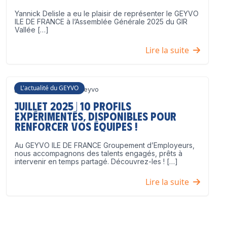
Yannick Delisle a eu le plaisir de représenter le GEYVO
ILE DE FRANCE à l’Assemblée Générale 2025 du GIR
Vallée […]
Lire la suite
L'actualité du GEYVO
3 juillet 2025
Geyvo
Juillet 2025 | 10 profils
expérimentés, disponibles pour
renforcer vos équipes !
Au GEYVO ILE DE FRANCE Groupement d’Employeurs,
nous accompagnons des talents engagés, prêts à
intervenir en temps partagé. Découvrez-les ! […]
Lire la suite