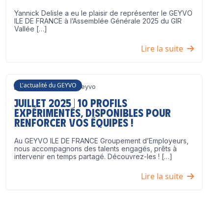
Yannick Delisle a eu le plaisir de représenter le GEYVO
ILE DE FRANCE à l’Assemblée Générale 2025 du GIR
Vallée […]
Lire la suite
L'actualité du GEYVO
3 juillet 2025
Geyvo
Juillet 2025 | 10 profils
expérimentés, disponibles pour
renforcer vos équipes !
Au GEYVO ILE DE FRANCE Groupement d’Employeurs,
nous accompagnons des talents engagés, prêts à
intervenir en temps partagé. Découvrez-les ! […]
Lire la suite