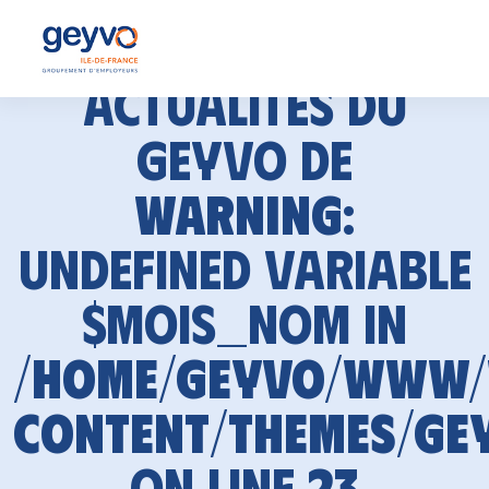
Actualités du
GEYVO de
Warning
:
Undefined variable
$mois_nom in
/home/geyvo/www
content/themes/ge
on line
23