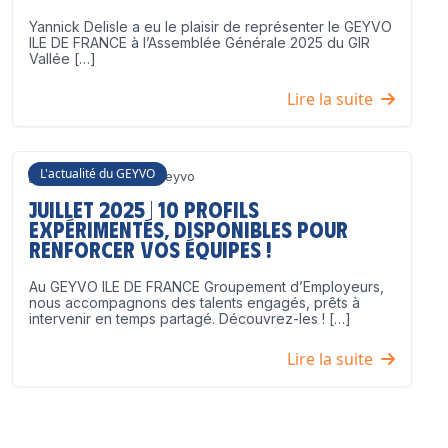
Yannick Delisle a eu le plaisir de représenter le GEYVO
ILE DE FRANCE à l’Assemblée Générale 2025 du GIR
Vallée […]
Lire la suite
L'actualité du GEYVO
3 juillet 2025
Geyvo
Juillet 2025 | 10 profils
expérimentés, disponibles pour
renforcer vos équipes !
Au GEYVO ILE DE FRANCE Groupement d’Employeurs,
nous accompagnons des talents engagés, prêts à
intervenir en temps partagé. Découvrez-les ! […]
Lire la suite