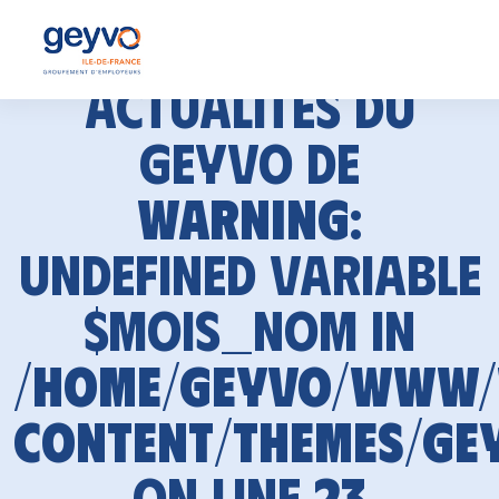
Actualités du
GEYVO de
Warning
:
Undefined variable
$mois_nom in
/home/geyvo/www
content/themes/ge
on line
23