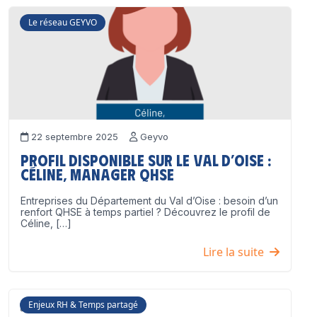
Le réseau GEYVO
22 septembre 2025
Geyvo
Profil disponible sur le Val d’Oise :
Céline, Manager QHSE
Entreprises du Département du Val d’Oise : besoin d’un
renfort QHSE à temps partiel ? Découvrez le profil de
Céline, […]
Lire la suite
Enjeux RH & Temps partagé
17 juillet 2025
Geyvo