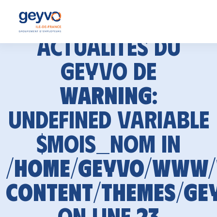
Actualités du
GEYVO de
Warning
:
Undefined variable
$mois_nom in
/home/geyvo/www
content/themes/ge
on line
23