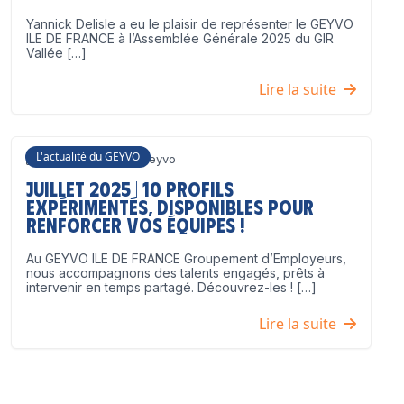
Yannick Delisle a eu le plaisir de représenter le GEYVO
ILE DE FRANCE à l’Assemblée Générale 2025 du GIR
Vallée […]
Lire la suite
L'actualité du GEYVO
3 juillet 2025
Geyvo
Juillet 2025 | 10 profils
expérimentés, disponibles pour
renforcer vos équipes !
Au GEYVO ILE DE FRANCE Groupement d’Employeurs,
nous accompagnons des talents engagés, prêts à
intervenir en temps partagé. Découvrez-les ! […]
Lire la suite