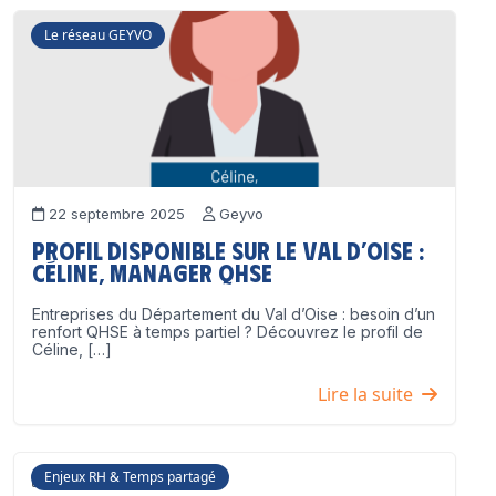
Le réseau GEYVO
22 septembre 2025
Geyvo
Profil disponible sur le Val d’Oise :
Céline, Manager QHSE
Entreprises du Département du Val d’Oise : besoin d’un
renfort QHSE à temps partiel ? Découvrez le profil de
Céline, […]
Lire la suite
Enjeux RH & Temps partagé
17 juillet 2025
Geyvo