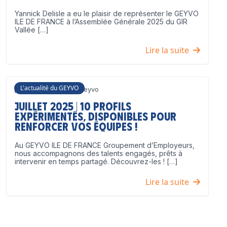
Yannick Delisle a eu le plaisir de représenter le GEYVO
ILE DE FRANCE à l’Assemblée Générale 2025 du GIR
Vallée […]
Lire la suite
L'actualité du GEYVO
3 juillet 2025
Geyvo
Juillet 2025 | 10 profils
expérimentés, disponibles pour
renforcer vos équipes !
Au GEYVO ILE DE FRANCE Groupement d’Employeurs,
nous accompagnons des talents engagés, prêts à
intervenir en temps partagé. Découvrez-les ! […]
Lire la suite