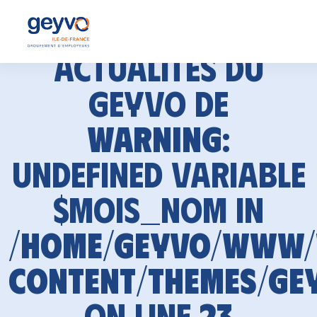
Actualités du
GEYVO de
Warning
:
Undefined variable
$mois_nom in
/home/geyvo/www
content/themes/ge
on line
23