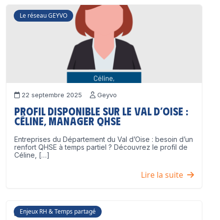
Le réseau GEYVO
22 septembre 2025
Geyvo
Profil disponible sur le Val d’Oise :
Céline, Manager QHSE
Entreprises du Département du Val d’Oise : besoin d’un
renfort QHSE à temps partiel ? Découvrez le profil de
Céline, […]
Lire la suite
Enjeux RH & Temps partagé
17 juillet 2025
Geyvo