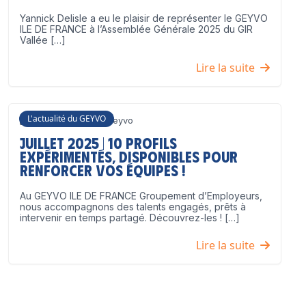
Yannick Delisle a eu le plaisir de représenter le GEYVO
ILE DE FRANCE à l’Assemblée Générale 2025 du GIR
Vallée […]
Lire la suite
L'actualité du GEYVO
3 juillet 2025
Geyvo
Juillet 2025 | 10 profils
expérimentés, disponibles pour
renforcer vos équipes !
Au GEYVO ILE DE FRANCE Groupement d’Employeurs,
nous accompagnons des talents engagés, prêts à
intervenir en temps partagé. Découvrez-les ! […]
Lire la suite