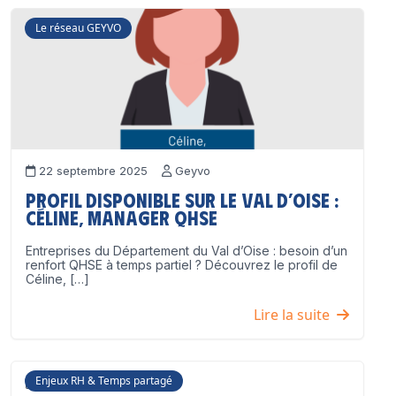
Le réseau GEYVO
22 septembre 2025
Geyvo
Profil disponible sur le Val d’Oise :
Céline, Manager QHSE
Entreprises du Département du Val d’Oise : besoin d’un
renfort QHSE à temps partiel ? Découvrez le profil de
Céline, […]
Lire la suite
Enjeux RH & Temps partagé
17 juillet 2025
Geyvo