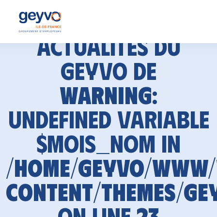
Actualités du
GEYVO de
Warning
:
Undefined variable
$mois_nom in
/home/geyvo/www
content/themes/ge
on line
23