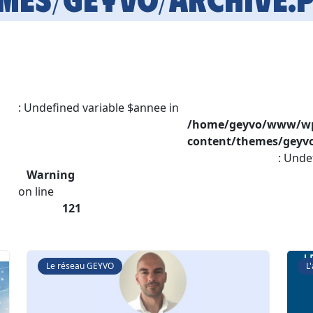
: Undefined variable $annee in
/home/geyvo/www/w
content/themes/geyvo
: Unde
Warning
on line
121
Le réseau GEYVO
L