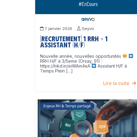
7 janvier 2026
Geyvo
[Recrutement] 1 RRH + 1
Assistant (H/F)
Nouvelle année, nouvelles opportunités
RRH H/F à 3/5eme (Orsay, 91) :
https://lnkd.in/eiWAm4eA
Assistant H/F à
Temps Plein […]
Lire la suite
Enjeux RH & Temps partagé