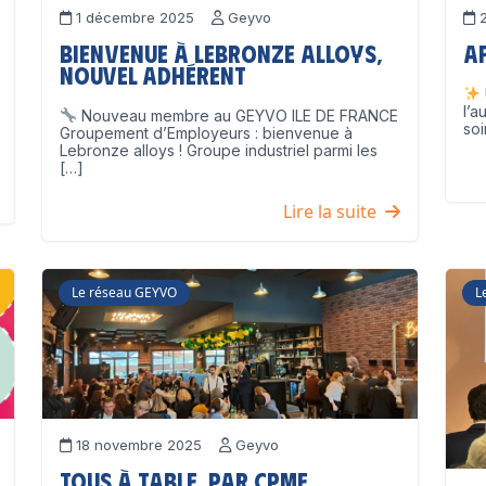
1 décembre 2025
Geyvo
2
Bienvenue à Lebronze Alloys,
A
nouvel adhérent
l’a
Nouveau membre au GEYVO ILE DE FRANCE
soi
Groupement d’Employeurs : bienvenue à
Lebronze alloys ! Groupe industriel parmi les
[…]
Lire la suite
Le réseau GEYVO
L
18 novembre 2025
Geyvo
Tous à table, par CPME