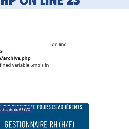
on line
p-
/archive.php
fined variable $mois in
'actualité du GEYVO