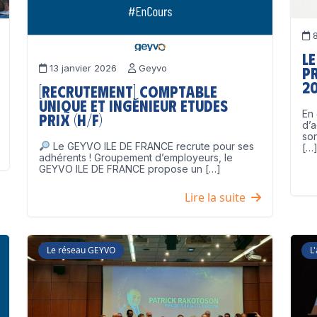
8
Le
13 janvier 2026
Geyvo
p
2
[Recrutement] Comptable
unique et Ingénieur Etudes
En 
Prix (H/F)
d’a
son
Le GEYVO ILE DE FRANCE recrute pour ses
[…
adhérents ! Groupement d’employeurs, le
GEYVO ILE DE FRANCE propose un […]
Lire la suite
Le réseau GEYVO
L