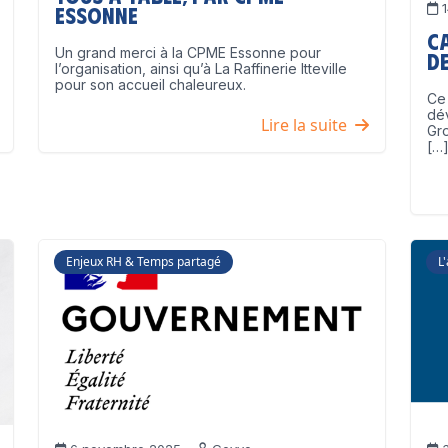
1
Essonne
C
Un grand merci à la CPME Essonne pour
de
l’organisation, ainsi qu’à La Raffinerie Itteville
pour son accueil chaleureux.
Ce 
dé
Lire la suite
Gro
[…
Enjeux RH & Temps partagé
L