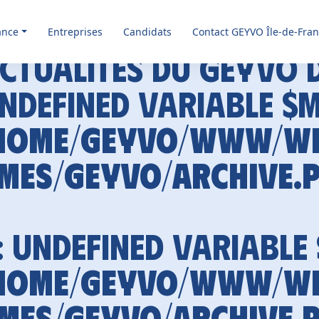
ance
Entreprises
Candidats
Contact GEYVO Île-de-Fra
ctualités du GEYVO 
Undefined variable $
home/geyvo/www/w
mes/geyvo/archive.
: Undefined variable
home/geyvo/www/w
mes/geyvo/archive.