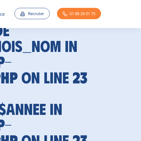
Recruter
01 88 26 01 75
nce
de
mois_nom in
p-
php
on line
23
 $annee in
p-
php
on line
23