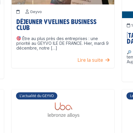
Geyvo
Déjeuner Yvelines Business
1
Club
[
Être au plus près des entreprises : une
D
priorité au GEYVO ILE DE FRANCE. Hier, mardi 9
décembre, notre […]
te
Lire la suite
Auj
L'actualité du GEYVO
L