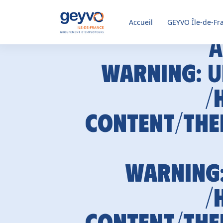
Accueil
GEYVO
Île-de-Fr
A
Warning
: 
/
content/the
Warning
/
content/the