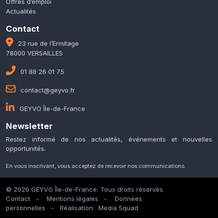
Offres d’emploi
Actualités
Contact
23 rue de l’Ermitage
78000 VERSAILLES
01 88 26 01 75
contact@geyvo.fr
GEYVO Île-de-France
Newsletter
Restez informé de nos actualités, événements et nouvelles
opportunités.
En vous inscrivant, vous acceptez de recevoir nos communications.
© 2026 GEYVO Île-de-France. Tous droits réservés.
Contact
-
Mentions légales
-
Données
personnelles
- Réalisation:
Media Squad