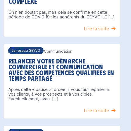
complexe
On n’en doutait pas, mais cela se confirme en cette
période de COVID 19 : les adhérents du GEYVO ILE […]
Lire la suite
Le réseau GEYVO
18 mai 2020
Communication
Relancer votre démarche
commerciale et communication
avec des compétences qualifiées en
temps partagé
Après cette « pause » forcée, il vous faut reparler à
vos clients, à vos prospects et à vos cibles.
Eventuellement, avant […]
Lire la suite