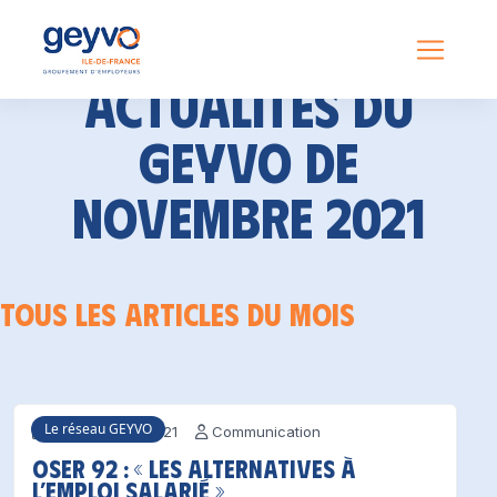
Actualités du
GEYVO de
novembre 2021
Tous les articles du mois
Le réseau GEYVO
30 novembre 2021
Communication
OSER 92 : « les alternatives à
l’emploi salarié »