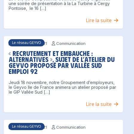
une soirée de présentation à la La Turbine à Cergy
Pontoise, le 16 […]
Lire la suite
Le réseau GEYVO
16 novembre 2021
Communication
« Recrutement et embauche :
alternatives », sujet de l’atelier du
Geyvo proposé par Vallée Sud
Emploi 92
Jeudi 18 novembre, notre Groupement d’employeurs,
le Geyvo Ile de France animera un atelier proposé par
le GIP Vallée Sud […]
Lire la suite
Le réseau GEYVO
10 novembre 2021
Communication