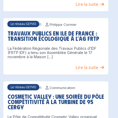
Lire la suite
Le réseau GEYVO
18 novembre 2021
Philippe Cormier
Travaux Publics en Ile de France :
transition écologique à l’AG FRTP
La Fédération Régionale des Travaux Publics d’IDF
(FRTP IDF) a tenu son Assemblée Générale le 17
novembre à la Maison […]
Lire la suite
Le réseau GEYVO
17 novembre 2021
Communication
Cosmetic Valley : une soirée du Pôle
Compétitivité à la Turbine de 95
Cergy
Le Pôle de Compétitivité Cosmetic Valley organisait