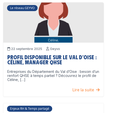
Le réseau GEYVO
22 septembre 2025
Geyvo
Profil disponible sur le Val d’Oise :
Céline, Manager QHSE
Entreprises du Département du Val d’Oise : besoin d’un
renfort QHSE à temps partiel ? Découvrez le profil de
Céline, […]
Lire la suite
Enjeux RH & Temps partagé
17 juillet 2025
Geyvo