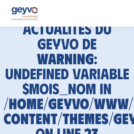
Actualités du
GEYVO de
Warning
:
Undefined variable
$mois_nom in
/home/geyvo/www
content/themes/ge
on line
23