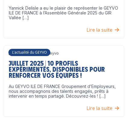
Yannick Delisle a eu le plaisir de représenter le GEYVO
ILE DE FRANCE à l’Assemblée Générale 2025 du GIR
Vallée […]
Lire la suite
L'actualité du GEYVO
3 juillet 2025
Geyvo
Juillet 2025 | 10 profils
expérimentés, disponibles pour
renforcer vos équipes !
Au GEYVO ILE DE FRANCE Groupement d’Employeurs,
nous accompagnons des talents engagés, prêts à
intervenir en temps partagé. Découvrez-les ! […]
Lire la suite