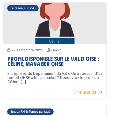
Le réseau GEYVO
22 septembre 2025
Geyvo
Profil disponible sur le Val d’Oise :
Céline, Manager QHSE
Entreprises du Département du Val d’Oise : besoin d’un
renfort QHSE à temps partiel ? Découvrez le profil de
Céline, […]
Lire la suite
Enjeux RH & Temps partagé
17 juillet 2025
Geyvo