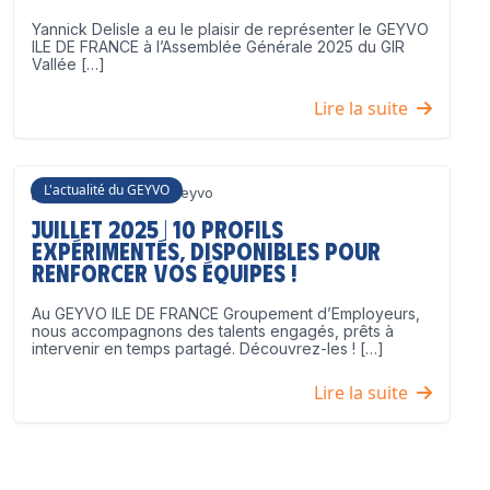
Yannick Delisle a eu le plaisir de représenter le GEYVO
ILE DE FRANCE à l’Assemblée Générale 2025 du GIR
Vallée […]
Lire la suite
L'actualité du GEYVO
3 juillet 2025
Geyvo
Juillet 2025 | 10 profils
expérimentés, disponibles pour
renforcer vos équipes !
Au GEYVO ILE DE FRANCE Groupement d’Employeurs,
nous accompagnons des talents engagés, prêts à
intervenir en temps partagé. Découvrez-les ! […]
Lire la suite