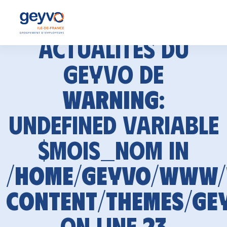
Actualités du
GEYVO de
Warning
:
Undefined variable
$mois_nom in
/home/geyvo/www
content/themes/ge
on line
23